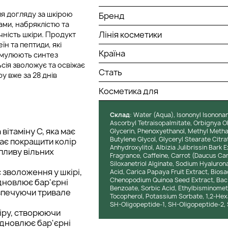
ля догляду за шкірою
Бренд
ами, набряклістю та
Лінія косметики
ність шкіри. Продукт
їн та пептиди, які
Країна
имулюють синтез
ьсія зволожує та освіжає
Стать
у вже за 28 днів
Косметика для
Cклад
: Water (Aqua), Isononyl Isononan
Ascorbyl Tetraisopalmitate, Orbignya Ol
ітаміну C, яка має
Glycerin, Phenoxyethanol, Methyl Meth
Butylene Glycol, Glyceryl Stearate Citrat
гає покращити колір
Anhydroxylitol, Albizia Julibrissin Bark
впливу вільних
Fragrance, Caffeine, Carrot (Daucus Caro
Siloxanetriol Alginate, Sodium Hyalurona
 зволоження у шкірі,
Acid, Carica Papaya Fruit Extract, Bios
Chenopodium Quinoa Seed Extract, Bacill
ідновлює бар'єрні
Benzoate, Sorbic Acid, Ethylbisminomet
езпечуючи тривале
Tocopherol, Potassium Sorbate, 1,2-Hexa
SH-Oligopeptide-1, SH-Oligopeptide-2,
іру, створюючи
відновлює бар'єрні