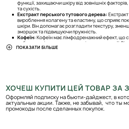
функції, захищаючи шкіру від зовнішніх факторів
та сухість.
Екстракт перського тутового дерева:
Екстракт
вироблення колагену та еластину, що сприяє п
шкіри. Він допомагає розгладити текстуру, змен
зморшок та підвищуючи пружність.
Кофеїн:
Кофеїн має лімфодренажний ефект, що 
набряклості та покращенню мікроциркуляції. Він 
ПОКАЗАТИ БІЛЬШЕ
вигляду, що відпочив, зменшуючи ознаки втоми і 
Екстракт моркви:
Екстракт моркви збагачений в
мінералами, які сприяють відновленню клітин. Ві
надаючи їй здорового сяйва і рівномірного кольо
Гіалуронат натрію:
Гіалуронова кислота інтенси
підтримуючи її оптимальний рівень гідратації. В
покращити пружність та еластичність шкіри, робл
ХОЧЕШ КУПИТИ ЦЕЙ ТОВАР ЗА
та зволоженою.
Екстракт обліпихи:
Екстракт обліпихи є потужн
Оформляй подписку на бьюти-дайджест, в кот
який захищає шкіру від пошкоджень, викликаних 
актуальные акции. Также, не забывай, что ты 
Він стимулює відновлення клітин та надає шкірі 
промокоды после сделанных покупок.
вигляду.
Глутамінова кислота:
Ця амінокислота відіграє
метаболізмі клітин, прискорюючи їх відновлення