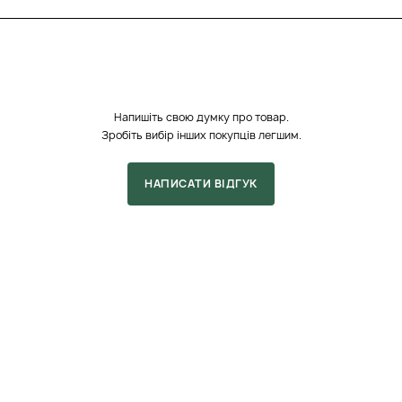
, підтримуючи її
вбирається, не
 ідеальним для щоденного
крему м'який та свіжий,
тя при нанесенні,
Напишіть свою думку про товар.
Зробіть вибір інших покупців легшим.
ресивних хімічних
ння. У складі
НАПИСАТИ ВІДГУК
які ефективно зволожують
дібраний склад сприяє
ляд.
для повік з вітаміном С
ю ефективністю у догляді
 своїми антиоксидантними
шкіри. Клінічні
є поліпшенню щільності
о, вітамін С допомагає