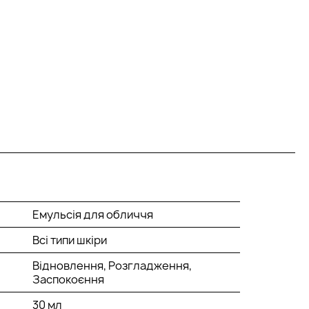
Емульсія для обличчя
Всі типи шкіри
Відновлення, Розгладження,
Заспокоєння
30 мл