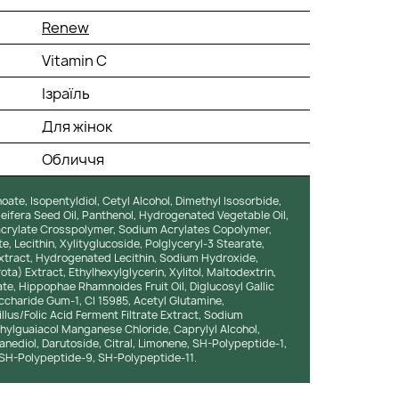
Renew
Vitamin C
Ізраїль
Для жінок
Обличчя
oate, Isopentyldiol, Cetyl Alcohol, Dimethyl Isosorbide,
eifera Seed Oil, Panthenol, Hydrogenated Vegetable Oil,
acrylate Crosspolymer, Sodium Acrylates Copolymer,
e, Lecithin, Xylityglucoside, Polglyceryl-3 Stearate,
 Extract, Hydrogenated Lecithin, Sodium Hydroxide,
ta) Extract, Ethylhexylglycerin, Xylitol, Maltodextrin,
te, Hippophae Rhamnoides Fruit Oil, Diglucosyl Gallic
accharide Gum-1, CI 15985, Acetyl Glutamine,
us/Folic Acid Ferment Filtrate Extract, Sodium
hylguaiacol Manganese Chloride, Caprylyl Alcohol,
nediol, Darutoside, Citral, Limonene, SH-Polypeptide-1,
 SH-Polypeptide-9, SH-Polypeptide-11.