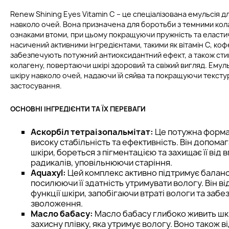
Renew Shining Eyes Vitamin C – це спеціалізована емульсія д
навколо очей. Вона призначена для боротьби з темними кол
ознаками втоми, при цьому покращуючи пружність та еластич
насичений активними інгредієнтами, такими як вітамін С, кофе
забезпечують потужний антиоксидантний ефект, а також ст
колагену, повертаючи шкірі здоровий та свіжий вигляд. Емул
шкіру навколо очей, надаючи їй сяйва та покращуючи текстур
застосування.
ОСНОВНІ ІНГРЕДІЄНТИ ТА ЇХ ПЕРЕВАГИ
Аскорбіл тетраізопальмітат:
Це потужна форма в
високу стабільність та ефективність. Він допома
шкіри, бореться з пігментацією та захищає її від 
радикалів, уповільнюючи старіння.
Aquaxyl:
Цей комплекс активно підтримує баланс
посилюючи її здатність утримувати вологу. Він в
функції шкіри, запобігаючи втраті вологи та заб
зволоження.
Масло бабасу:
Масло бабасу глибоко живить шк
захисну плівку, яка утримує вологу. Воно також 