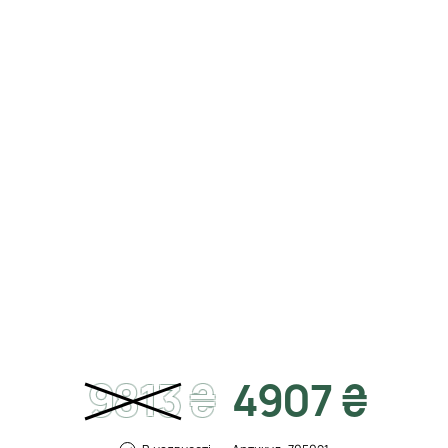
9813
₴
4907 ₴