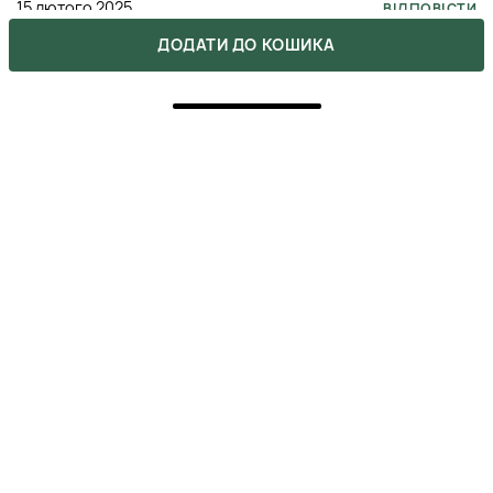
15 лютого 2025
ВІДПОВІСТИ
ДОДАТИ ДО КОШИКА
5
ПОКУПКА ПІДТВЕРДЖЕНА
Дуже легкий крем із дрібними мерехтливими
частинками. Миттєво освіжає погляд. Зволоження
дає дуже легке, тим, у кого суха шкіра в області
очей, явно буде мало. Крем більше для нормальної
шкіри, яка потребує різкого пробудження
ДАРИНА
11 січня 2025
ВІДПОВІСТИ
3