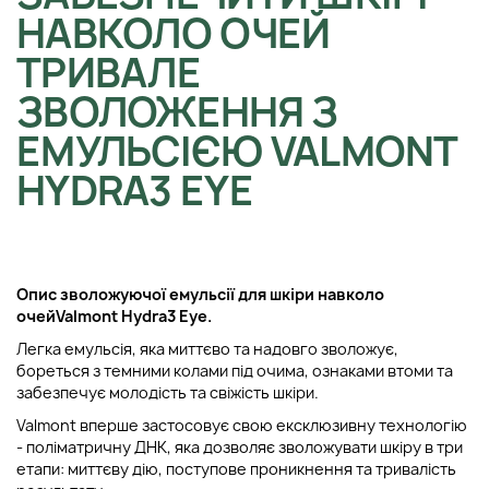
НАВКОЛО ОЧЕЙ
ТРИВАЛЕ
ЗВОЛОЖЕННЯ З
ЕМУЛЬСІЄЮ VALMONT
HYDRA3 EYE
Опис зволожуючої емульсії для шкіри навколо
очей
Valmont Hydra3 Eye.
Легка емульсія, яка миттєво та надовго зволожує,
бореться з темними колами під очима, ознаками втоми та
забезпечує молодість та свіжість шкіри.
Valmont вперше застосовує свою ексклюзивну технологію
- поліматричну ДНК, яка дозволяє зволожувати шкіру в три
етапи: миттєву дію, поступове проникнення та тривалість