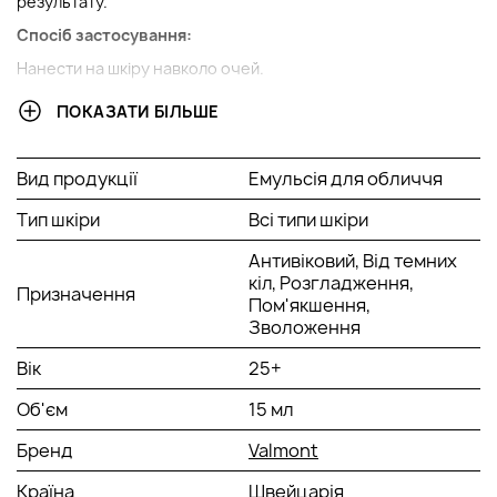
результату.
Спосіб застосування:
Нанести на шкіру навколо очей.
ПОКАЗАТИ БІЛЬШЕ
Вид продукції
Емульсія для обличчя
Тип шкіри
Всі типи шкіри
Антивіковий, Від темних
кіл, Розгладження,
Призначення
Пом'якшення,
Зволоження
Вік
25+
Об'єм
15 мл
Бренд
Valmont
Країна
Швейцарія