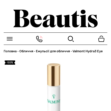
Головна
-
Обличчя
-
Емульсії для обличчя
-
Valmont Hydra3 Eye
-50%