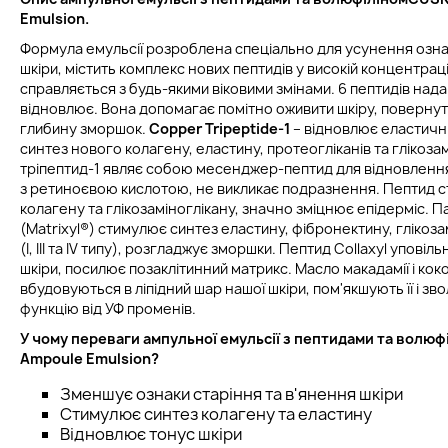
Emulsion
.
Формула емульсії розроблена спеціально для усунення ознак
шкіри, містить комплекс нових пептидів у високій концентраці
справляється з будь-якими віковими змінами. 6 пептидів нада
відновлює. Вона допомагає помітно оживити шкіру, повернути
глибину зморшок.
Copper Tripeptide-1
– відновлює еластичні
синтез нового колагену, еластину, протеогліканів та глікозам
тріпептид-1 являє собою месенджер-пептид для відновлення 
з ретиноєвою кислотою, не викликає подразнення. Пептид 
колагену та глікозаміноглікану, значно зміцнює епідерміс. 
(Matrixyl®) стимулює синтез еластину, фібронектину, глікоза
(I, III та IV типу), розгладжує зморшки. Пептид Collaxyl упові
шкіри, посилює позаклітинний матрикс. Масло макадамії і ко
вбудовуються в ліпідний шар нашої шкіри, пом'якшують її і з
функцію від УФ променів.
У чому переваги
а
мпульної емульсії з пептидами та волюф
Ampoule Emulsion
?
Зменшує ознаки старіння та в'янення шкіри
Стимулює синтез колагену та еластину
Відновлює тонус шкіри