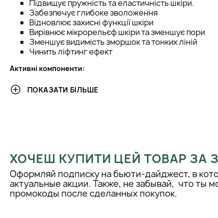
Підвищує пружність та еластичність шкіри.
Забезпечує глибоке зволоження
Відновлює захисні функції шкіри
Вирівнює мікрорельєф шкіри та зменшує пори
Зменшує видимість зморшок та тонких ліній
Чинить ліфтинг ефект
Активні компоненти:
Комплекс пептидів (Copper Tripeptide-1, Tripeptid
ПОКАЗАТИ БІЛЬШЕ
Tripeptide-1, Palmitoyl Pentapeptide-4, Hexapept
– у високій концентрації. Має потужний anti-age
синтез колагену та еластину, за рахунок чого п
та еластичність шкіри, відновлюються захисні фун
зменшується видимість зморшок та тонких ліній, 
гідроліпідний шар та ущільнюється дерма.
Волюфілін – ущільнює підшкірно жирову клітков
ХОЧЕШ КУПИТИ ЦЕЙ ТОВАР ЗА
натягнутість та пружність шкіри, надає втрачено
Оформляй подписку на бьюти-дайджест, в кот
Вітамін U – покращує регенерацію тканин, підвищ
актуальные акции. Также, не забывай, что ты 
щільність шкіри.
промокоды после сделанных покупок.
Ніацинамід – відновлює захисні функції шкіри, ос
покращує тон і тургор шкіри.
Олія макадамії та кокосова олія – насичують шкі