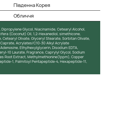
Південна Корея
Обличчя
, Dipropylene Glycol, Niacinamide, Cetearyl Alcohol,
ifera (Coconut) Oil, 1,2-Hexanediol, simethicone,
Cetearyl Olivate, Glyceryl Stearate, Sorbitan Olivate,
Caprate, Acrylates/C10-30 Alkyl Acrylate
 Adenosine, Ethylhexylglycerin, Disodium EDTA,
eryl-10 Laurate, Fragrance, Caprylyl Glycol, Sodium
es Root Extract, Methylmethionine(1ppm), Copper
ipeptide-1, Palmitoyl Pentapeptide-4, Hexapeptide-11,