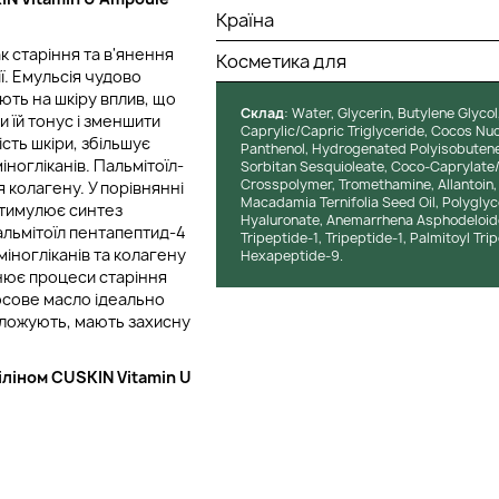
Країна
 старіння та в'янення
Косметика для
ї. Емульсія чудово
ють на шкіру вплив, що
Cклад
: Water, Glycerin, Butylene Glycol
 їй тонус і зменшити
Caprylic/Capric Triglyceride, Cocos Nuc
сть шкіри, збільшує
Panthenol, Hydrogenated Polyisobutene, 
іногліканів. Пальмітоїл-
Sorbitan Sesquioleate, Coco-Caprylate/
Crosspolymer, Tromethamine, Allantoin,
колагену. У порівнянні
Macadamia Ternifolia Seed Oil, Polyglyc
стимулює синтез
Hyaluronate, Anemarrhena Asphodeloid
Пальмітоїл пентапептид-4
Tripeptide-1, Tripeptide-1, Palmitoyl Tr
міногліканів та колагену
Hexapeptide-9.
льнює процеси старіння
косове масло ідеально
воложують, мають захисну
іліном
CUSKIN Vitamin U