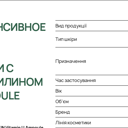
НСИВНОЕ
Вид продукції
Тип шкіри
Призначення
 С
ИЛИНОМ
Час застосування
Вік
OULE
Об'єм
Бренд
Лінія косметики
N Vitamin U Ampoule