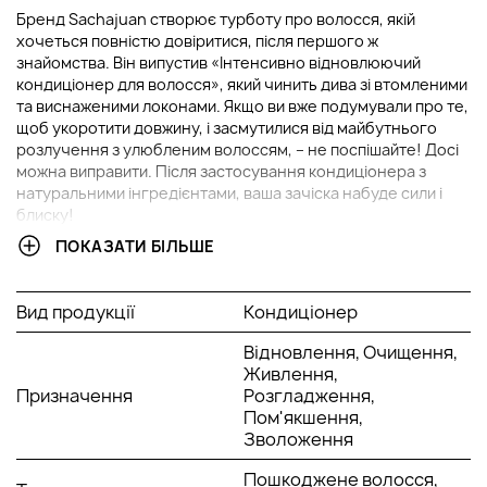
Бренд Sachajuan створює турботу про волосся, якій
хочеться повністю довіритися, після першого ж
знайомства. Він випустив «Інтенсивно відновлюючий
кондиціонер для волосся», який чинить дива зі втомленими
та виснаженими локонами. Якщо ви вже подумували про те,
щоб укоротити довжину, і засмутилися від майбутнього
розлучення з улюбленим волоссям, – не поспішайте! Досі
можна виправити. Після застосування кондиціонера з
натуральними інгредієнтами, ваша зачіска набуде сили і
блиску!
ПОКАЗАТИ БІЛЬШЕ
У чому переваги
кондиціонера для інтенсивного
відновлення та живлення пошкодженого волосся
Sachajuan Intensive Repair Conditioner
?
Вид продукції
Кондиціонер
м'яко кондиціонує та зволожує волосся;
призначений для пошкоджених локонів;
Відновлення, Очищення,
глибоко живить та відновлює структуру пасм;
Живлення,
Призначення
після використання засобу, волосся легко
Розгладження,
розчісується;
Пом'якшення,
запобігає посіченим кінчикам і випаданню волосся;
Зволоження
робить локони м'якими, сяючими та сильними.
Пошкоджене волосся,