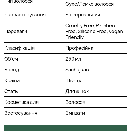
Тип волосся
Спосіб застосування:
Сухе/Ламке волосся
Нанесіть кондиціонер на вимите волосся, акуратно
Час застосування
Універсальний
розчешіть. Залишіть на 1-2 хвилини, потім ретельно
промийте.
Cruelty Free, Paraben
Переваги
Free, Silicone Free, Vegan
Friendly
Класифікація
Професійна
Об'єм
250 мл
Бренд
Sachajuan
Країна
Швеція
Стать
Для жінок
Косметика для
Волосся
Застосування
Змивати