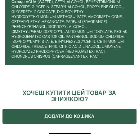
Cклад
: AQUA (WATER), CETYL ALCOHOL, BEHENTRIMONIUM
CHLORIDE, GLYCERIN, STEARYL ALCOHOL, PROPYLENE GLYCOL,
GLYCERETH-2 COCOATE, DIOLEOYLETHYL
HYDROXYETHYLMONIUM METHOSULFATE, AMODIMETHICONE,
CETEARYL ETHYLHEXANOATE, PARFUM (FRAGRANCE),
PHENOXYETHANOL, ISOPROPYL ALCOHOL,
DIMETHYLPABAMIDOPROPYL LAURDIMONIUM TOSYLATE, PEG-40
HYDROGENATED CASTOR OIL, PANTHENOL, SODIUM CHLORIDE,
ISOPROPYL MYRISTATE, ETHYLHEXYLGLYCERIN, CETRIMONIUM
CHLORIDE, TRIDECETH-10, CITRIC ACID, LINALOOL, LIMONENE,
HYDROLYZED RHODOPHYCEA (RED ALGAE) EXTRACT,
CHONDRUS CRISPUS (CARRAGEENAN) EXTRACT.
ХОЧЕШ КУПИТИ ЦЕЙ ТОВАР ЗА
ЗНИЖКОЮ?
Оформляй подписку на бьюти-дайджест, в котором мы
указываем все актуальные акции. Также, не забывай, что
ДОДАТИ ДО КОШИКА
ты можешь получить промокоды после сделанных покупок.