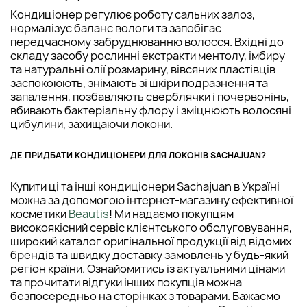
Кондиціонер регулює роботу сальних залоз,
нормалізує баланс вологи та запобігає
передчасному забруднюванню волосся. Вхідні до
складу засобу рослинні екстракти ментолу, імбиру
та натуральні олії розмарину, вівсяних пластівців
заспокоюють, знімають зі шкіри подразнення та
запалення, позбавляють сверблячки і почервонінь,
вбивають бактеріальну флору і зміцнюють волосяні
цибулини, захищаючи локони.
ДЕ ПРИДБАТИ КОНДИЦІОНЕРИ ДЛЯ ЛОКОНІВ SACHAJUAN?
Купити ці та інші кондиціонери Sachajuan в Україні
можна за допомогою інтернет-магазину ефективної
косметики
Beautis
! Ми надаємо покупцям
високоякісний сервіс клієнтського обслуговування,
широкий каталог оригінальної продукції від відомих
брендів та швидку доставку замовлень у будь-який
регіон країни. Ознайомитись із актуальними цінами
та прочитати відгуки інших покупців можна
безпосередньо на сторінках з товарами. Бажаємо