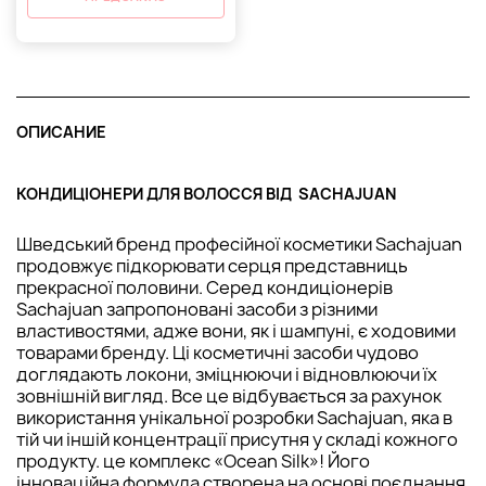
ОПИСАНИЕ
КОНДИЦІОНЕРИ ДЛЯ ВОЛОССЯ ВІД SACHAJUAN
Шведський бренд професійної косметики Sachajuan
продовжує підкорювати серця представниць
прекрасної половини. Серед кондиціонерів
Sachajuan запропоновані засоби з різними
властивостями, адже вони, як і шампуні, є ходовими
товарами бренду. Ці косметичні засоби чудово
доглядають локони, зміцнюючи і відновлюючи їх
зовнішній вигляд. Все це відбувається за рахунок
використання унікальної розробки Sachajuan, яка в
тій чи іншій концентрації присутня у складі кожного
продукту. це комплекс «Ocean Silk»! Його
інноваційна формула створена на основі поєднання