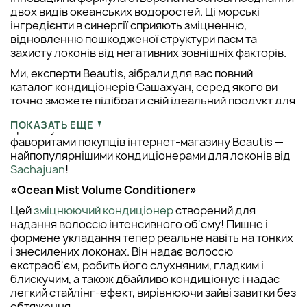
двох видів океанських водоростей. Ці морські
інгредієнти в синергії сприяють зміцненню,
відновленню пошкодженої структури пасм та
захисту локонів від негативних зовнішніх факторів.
Ми, експерти Beautis, зібрали для вас повний
каталог кондиціонерів Сашахуан, серед якого ви
точно зможете підібрати свій ідеальний продукт для
догляду. Щоб зробити ваш вибір ще легшим,
ПОКАЗАТЬ ЕЩЕ
пропонуємо познайомитися з головними
фаворитами покупців інтернет-магазину Beautis —
найпопулярнішими кондиціонерами для локонів від
Sachajuan
!
«Ocean Mist Volume Conditioner»
Цей
зміцнюючий кондиціонер
створений для
надання волоссю інтенсивного об'єму! Пишне і
формене укладання тепер реальне навіть на тонких
і знесилених локонах. Він надає волоссю
екстраоб'єм, робить його слухняним, гладким і
блискучим, а також дбайливо кондиціонує і надає
легкий стайлінг-ефект, вирівнюючи зайві завитки без
обтяження.