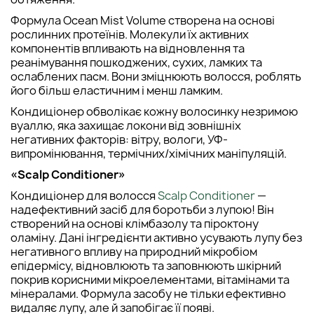
Формула Ocean Mist Volume створена на основі
рослинних протеїнів. Молекули їх активних
компонентів впливають на відновлення та
реанімування пошкоджених, сухих, ламких та
ослаблених пасм. Вони зміцнюють волосся, роблять
його більш еластичним і менш ламким.
Кондиціонер обволікає кожну волосинку незримою
вуаллю, яка захищає локони від зовнішніх
негативних факторів: вітру, вологи, УФ-
випромінювання, термічних/хімічних маніпуляцій.
«Scalp Conditioner»
Кондиціонер для волосся
Scalp Conditioner
—
надефективний засіб для боротьби з лупою! Він
створений на основі клімбазолу та піроктону
оламіну. Дані інгредієнти активно усувають лупу без
негативного впливу на природний мікробіом
епідермісу, відновлюють та заповнюють шкірний
покрив корисними мікроелементами, вітамінами та
мінералами. Формула засобу не тільки ефективно
видаляє лупу, але й запобігає її появі.