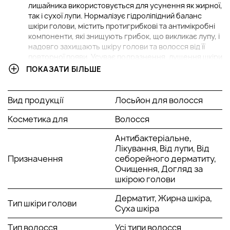
лишайника використовується для усунення як жирної,
так і сухої лупи. Нормалізує гідроліпідний баланс
шкіри голови, містить протигрибкові та антимікробні
компоненти, які знищують грибок, що викликає лупу, і
надовго захищають шкіру голови та волосся від її
повторної появи. Усуває подразнення, лущення шкіри
голови, зменшує сальність волосся.
ПОКАЗАТИ БІЛЬШЕ
Фітоесенціальний лосьйон проти лупи
Orising
Antiforfora Lotion (100 мл)
. Фітоесенціальний
Вид продукції
Лосьйон для волосся
лосьйон проти лупи нормалізує гідроліпідний баланс
шкіри голови, містить протигрибкові та антимікробні
Косметика для
Волосся
компоненти, які знищують грибок, що викликає лупу, і
надовго захищає шкіру голови та волосся від її
Антибактеріальне,
повторної появи. Високий відсоток вмісту
Лікування, Від лупи, Від
ісландського лишайника (природного антибіотика) та
Призначення
себорейного дерматиту,
адіантуму вирішує проблему лупи, зберігаючи
Очищення, Догляд за
фізіологічне значення ph шкіри голови.
шкірою голови
Санітайзер Orising.
Дерматит, Жирна шкіра,
Тип шкіри голови
Суха шкіра
Також дивіться все
шампуні Орайзинг за посиланням.
Тип волосся
Усі типи волосся