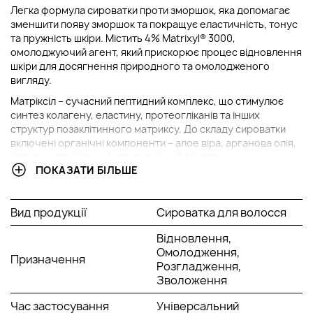
Легка формула сироватки проти зморшок, яка допомагає
зменшити появу зморшок та покращує еластичність, тонус
та пружність шкіри. Містить 4% Matrixyl® 3000,
омолоджуючий агент, який прискорює процес відновлення
шкіри для досягнення природного та омолодженого
вигляду.
Матріксіл – сучасний пептидний комплекс, що стимулює
синтез колагену, еластину, протеогліканів та інших
структур позаклітинного матриксу. До складу сироватки
включені органічні компоненти – алое віра, арганова олія,
а також натуральний зволожуючий фактор.
ПОКАЗАТИ БІЛЬШЕ
Сироватка сприяє підвищенню еластичності шкіри,
усунення дрібних зморшок. Розгладжує рельєф і вирівнює
тон шкіри, має ефект, що омолоджує шкіру.
Вид продукції
Сироватка для волосся
Спосіб застосування:
Відновлення,
Наносити вранці та ввечері. Нанесіть 3 краплі, акуратно
Омолодження,
Призначення
масажуючи обличчя, шию та декольте.
Розгладження,
Зволоження
Час застосування
Універсальний