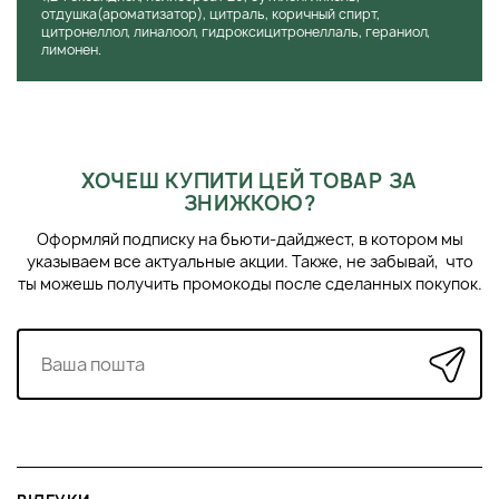
отдушка(ароматизатор), цитраль, коричный спирт,
цитронеллол, линалоол, гидроксицитронеллаль, гераниол,
лимонен.
ХОЧЕШ КУПИТИ ЦЕЙ ТОВАР ЗА
ЗНИЖКОЮ?
Оформляй подписку на бьюти-дайджест, в котором мы
указываем все актуальные акции. Также, не забывай, что
ты можешь получить промокоды после сделанных покупок.