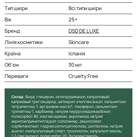
Тип шкіри
Всі типи шкіри
Вік
25+
Бренд
DSD DE LUXE
Лінія косметики
Skincare
Країна
Іспанія
Об'єм
30 мл
Переваги
Cruelty Free
Cклад
: Вода, глицерин, октилдодеканол, каприловый/
каприевый триглицерид, цетеарил этилгексаноат, пальмитоил
тетрапептид-7, аргановое масло*, токоферол, пальмитоил
трипептид-1, карбомер, натрия пиррролидонкарбонат,
полисорбат 80, изогексадекан, акриламид натрия
акрилоилдиметилтаурат сополимер, децилолеат,
сорбитанолеат, гидроксиэтилцеллюлоза, целлюлоза, натрия
ацетат, изопропиловый спирт, троопоолон, каприлилгликоль,
1,2-гександиол, полисорбат 20, бутиленгликоль,