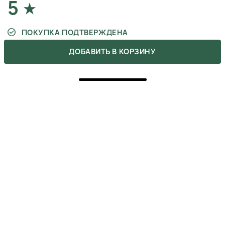
5
ПОКУПКА ПОДТВЕРЖДЕНА
ДОБАВИТЬ В КОРЗИНУ
Сироватка чудово вирівнює тон шкіри навколо очей
та відчувається цей омолоджуючий ефект, що я
тепер можу навіть не користуватись консилером!
Достатньо лише трьох крапель на обличчя вранці та
ввечері, і шкіра сяє!
ОЛЬГА
17 сентября 2025
ОТВЕТИТЬ
5
ПОКУПКА ПОДТВЕРЖДЕНА