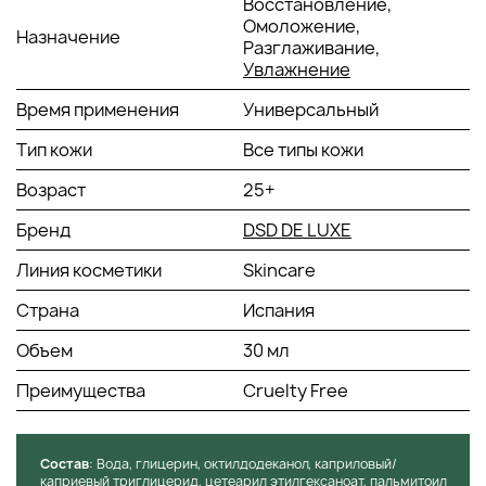
Восстановление,
Омоложение,
Способ применения:
Назначение
Разглаживание,
Наносить утром и вечером. Нанесите 3 капли, аккуратно
Увлажнение
массируя лицо, шею и декольте.
Время применения
Универсальный
Тип кожи
Все типы кожи
Возраст
25+
Бренд
DSD DE LUXE
Линия косметики
Skincare
Страна
Испания
Объем
30 мл
Преимущества
Cruelty Free
Состав
: Вода, глицерин, октилдодеканол, каприловый/
каприевый триглицерид, цетеарил этилгексаноат, пальмитоил