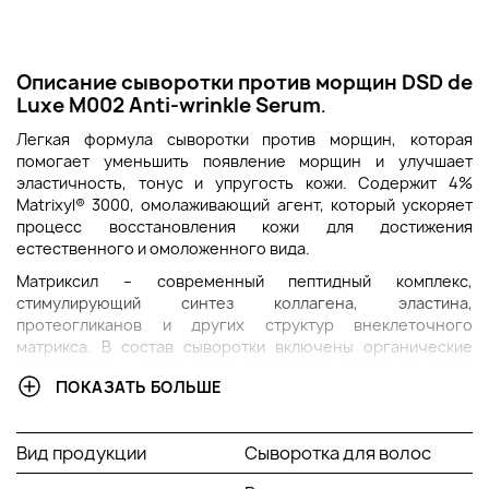
Описание с
ыворотки против морщин
DSD de
Luxe M002 Anti-wrinkle Serum
.
Легкая формула сыворотки против морщин, которая
помогает уменьшить появление морщин и улучшает
эластичность, тонус и упругость кожи. Содержит 4%
Matrixyl® 3000, омолаживающий агент, который ускоряет
процесс восстановления кожи для достижения
естественного и омоложенного вида.
Матриксил – современный пептидный комплекс,
стимулирующий синтез коллагена, эластина,
протеогликанов и других структур внеклеточного
матрикса. В состав сыворотки включены органические
компоненты – алоэ вера, аргановое масло, а также
ПОКАЗАТЬ БОЛЬШЕ
натуральный увлажняющий фактор.
Сыворотка способствует повышению эластичности кожи,
устранению мелких морщин. Разглаживает рельеф и
Вид продукции
Сыворотка для волос
выравнивает тон кожи, обладает омолаживающим кожу
эффектом.