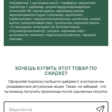
тетрапептид-7, аргановое масло*, токоферол, пальмитоил
трипептид-1, карбомер, натрия пиррролидонкарбонат,
полисорбат 80, изогексадекан, акриламид натрия
акрилоилдиметилтаурат сополимер, децилолеат,
сорбитанолеат, гидроксиэтилцеллюлоза, целлюлоза, натрия
ацетат, изопропиловый спирт, троопоолон, каприлилгликоль,
1,2-гександиол, полисорбат 20, бутиленгликоль,
отдушка(ароматизатор), цитраль, коричный спирт,
цитронеллол, линалоол, гидроксицитронеллаль, гераниол,
лимонен.
ХОЧЕШЬ КУПИТЬ ЭТОТ ТОВАР ПО
СКИДКЕ?
Оформляй подписку на бьюти-дайджест, в котором мы
указываем все актуальные акции. Также, не забывай, что
ты можешь получить промокоды после сделанных покупок.