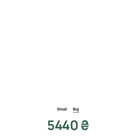
Small
Big
5440 ₴