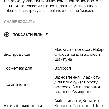
термоуходу. Завдяки активним компонентам волосся стає
щільним, шовковистим і легко піддається укладанню, а
шкіра голови отримує повноцінне живлення й захист.
У НАБІР ВХОДИТЬ:
4.1 DSD De Luxe Dixidox Keratin Treatment Shampoo -
ПОКАЗАТИ БІЛЬШЕ
шампунь.
4.3 DSD De Luxe Dixidox Keratin Treatment Mask -
Маска для волосся, Набір,
маска.
Вид продукції
Сироватка для волосся,
4.5 DSD De Luxe Dixidox Keratin Treatment Serum -
Шампунь
сироватка.
Косметика для
Волосся
ОСНОВНІ ІНГРЕДІЄНТИ ТА ЇХ ПЕРЕВАГИ
Відновлення, Гладкість,
Для блиску, Для росту
Гідролізований кератин:
відновлює пошкоджені
Призначення
волосся, Від випадання
ділянки волосся, заповнюючи порожнечі у
волосся, Очищення
кератиновому шарі та зміцнюючи структуру
зсередини. Робить волосся щільнішим, гладкішим і
Амінокислоти, Кератин,
стійкішим до ламкості. Повертає еластичність і
Активні компоненти
Колаген, Пантенол, Шовк,
природний блиск, допомагає утримувати вологу