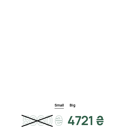
Small
Big
5960
₴
4721 ₴