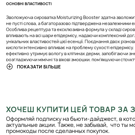
ОСНОВНІ ВЛАСТИВОСТІ
Зволожуюча сироватка Moisturizing Booster здатна зволожити 
не пусті слова, а багаторазово підтверджена незалежними е
Особлива рецептура та ексклюзивна формула у складі сиро
впливають на всі шари епідермісу, надаючи комплексний дог
унікальних властивостей цієї есенції. Поєднання двох різнов
кислоти інтенсивно впливає на проблему сухості епідермісу.
ефективно утримує вологу в клітинах дерми, запобігаючи з
розгладжуючи мімічні та вікові зморшки, пом'якшуючи струк
епідермісу.
ПОКАЗАТИ БІЛЬШЕ
Таким чином, в результаті регулярного використання дана с
тільки збагачувати шкіру необхідною кількістю вологи, але щ
омолодження вашої особи. За повний курс (30 днів) ви гара
дивовижних результатів щодо відновлення якості вашої шкір
наповниться здоров'ям, красою та молодістю!
ХОЧЕШ КУПИТИ ЦЕЙ ТОВАР ЗА
АКТИВНІ КОМПОНЕНТИ У СКЛАДІ СИРОВАТКИ
Оформляй подписку на бьюти-дайджест, в кот
актуальные акции. Также, не забывай, что ты 
Секрет ефективності зволожуючої формули Valmont Moisturiz
промокоды после сделанных покупок.
найголовнішому активному компоненті складу - гіалуронової 