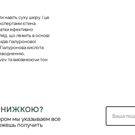
навіть суху шкіру. І це
кспертами істина.
ватки ефективно
ляд, що лежить в основі
идів гіалуронової
 Гіалуронова кислота
неводненню,
туру та вирівнюючи тон
ироватка здатна не
е й активно впливати на
нтовано зможете досягти
и, яка незабаром
 ЗНИЖКОЮ?
ором мы указываем все
можешь получить
ing Booster криється в
кислоти (в основі