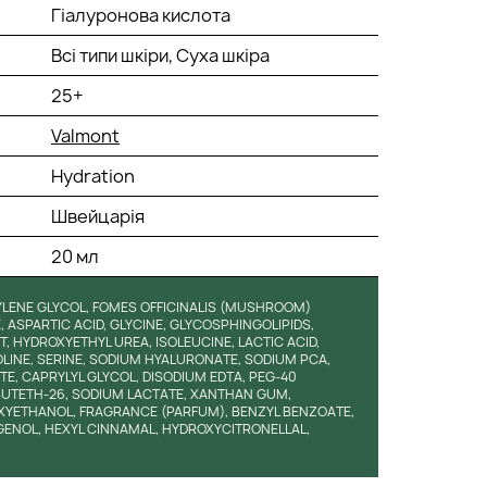
Гіалуронова кислота
Всі типи шкіри, Суха шкіра
25+
Valmont
Hydration
Швейцарія
20 мл
TYLENE GLYCOL, FOMES OFFICINALIS (MUSHROOM)
, ASPARTIC ACID, GLYCINE, GLYCOSPHINGOLIPIDS,
, HYDROXYETHYL UREA, ISOLEUCINE, LACTIC ACID,
LINE, SERINE, SODIUM HYALURONATE, SODIUM PCA,
E, CAPRYLYL GLYCOL, DISODIUM EDTA, PEG-40
UTETH-26, SODIUM LACTATE, XANTHAN GUM,
XYETHANOL, FRAGRANCE (PARFUM), BENZYL BENZOATE,
GENOL, HEXYL CINNAMAL, HYDROXYCITRONELLAL,