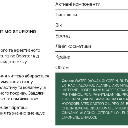
Активні компоненти
Тип шкіри
Вік
T MOISTURIZING
Бренд
Лінія косметики
сного та ефективного
urizing Booster від
Країна
айдете м'яку,
Об'єм
иччя миттєво вбираються
Cклад
: WATER (AQUA), GLYCERIN, BU
стимулює активну
EXTRACT, ALCOHOL, ALANINE, ARGININE
ластину та колагену, а
HISTIDINE, HORDEUM VULGARE EXTRACT
рного покриву. Завдяки
PANTHENOL, PCA, PHENYLALANINE, PRO
ною та пом'якшеною.
THREONINE, VALINE, AMMONIUM LACTAT
HYDROGENATED CASTOR OIL, PPG-26-B
є дегідратації
CHLORHEXIDINE DIGLUCONATE, PHENO
ння та значно зменшує
CINNAMYL ALCOHOL, CITRONELLOL, EU
LIMONENE, LINALOOL