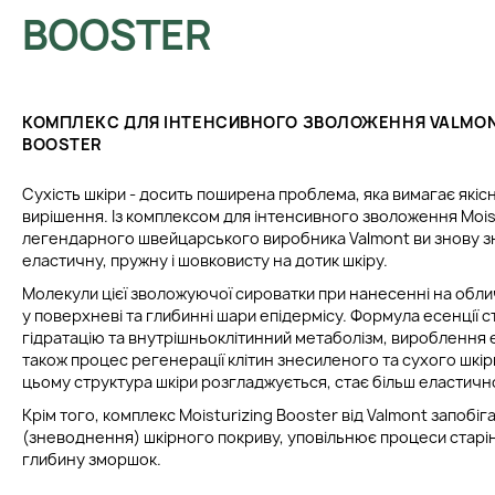
BOOSTER
КОМПЛЕКС ДЛЯ ІНТЕНСИВНОГО ЗВОЛОЖЕННЯ VALMON
BOOSTER
Сухість шкіри - досить поширена проблема, яка вимагає які
вирішення. Із комплексом для інтенсивного зволоження Moist
легендарного швейцарського виробника Valmont ви знову зн
еластичну, пружну і шовковисту на дотик шкіру.
Молекули цієї зволожуючої сироватки при нанесенні на обл
у поверхневі та глибинні шари епідермісу. Формула есенції 
гідратацію та внутрішньоклітинний метаболізм, вироблення е
також процес регенерації клітин знесиленого та сухого шкі
цьому структура шкіри розгладжується, стає більш еластич
Крім того, комплекс Moisturizing Booster від Valmont запобіга
(зневоднення) шкірного покриву, уповільнює процеси старі
глибину зморшок.