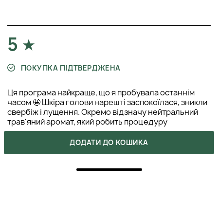
5
ПОКУПКА ПІДТВЕРДЖЕНА
Ця програма найкраще, що я пробувала останнім
часом 🤩 Шкіра голови нарешті заспокоїлася, зникли
свербіж і лущення. Окремо відзначу нейтральний
трав'яний аромат, який робить процедуру
максимально приємною.
ДОДАТИ ДО КОШИКА
ВЛАДА
20 травня 2025
ВІДПОВІСТИ
5