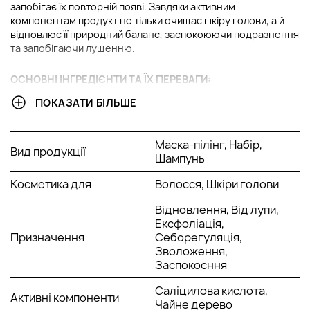
запобігає їх повторній появі. Завдяки активним
компонентам продукт не тільки очищає шкіру голови, а й
відновлює її природний баланс, заспокоюючи подразнення
та запобігаючи лущенню.
ОСНОВНІ ІНГРЕДІЄНТИ ТА ЇХ ПЕРЕВАГИ:
ПОКАЗАТИ БІЛЬШЕ
Саліцилова кислота
: Ефективно очищає шкіру
голови, видаляючи ороговілі клітини і запобігаючи
появі нових лусочок лупи. Вона також регулює
Маска-пілінг, Набір,
Вид продукції
вироблення шкірного сала, що допомагає усунути
Шампунь
жирність.
Піроктон оламін
: Антибактеріальний та
Косметика для
Волосся, Шкіри голови
протигрибковий компонент, який усуває причини
лупи, нормалізуючи мікрофлору шкіри голови та
Відновлення, Від лупи,
запобігаючи росту грибків.
Ексфоліація,
Екстракт розмарину
: Стимулює кровообіг, покращує
Призначення
Себорегуляція,
здоров'я шкіри голови і сприяє зростанню міцнішого і
Зволоження,
здоровішого волосся.
Заспокоєння
Олія чайного дерева
: Має протизапальні та
Саліцилова кислота,
антисептичні властивості, знімає свербіж та
Активні компоненти
Чайне дерево
роздратування, допомагає усунути грибкові інфекції,