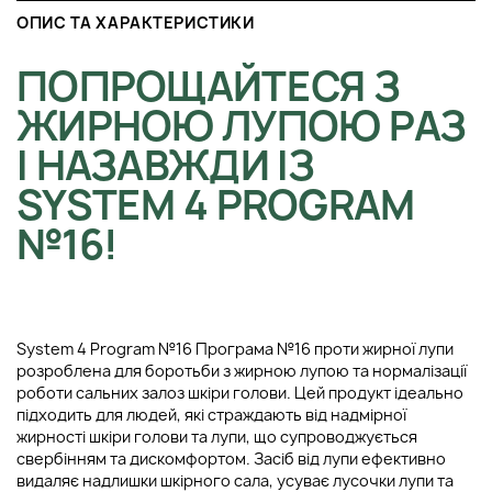
ОПИС ТА ХАРАКТЕРИСТИКИ
ПОПРОЩАЙТЕСЯ З
ЖИРНОЮ ЛУПОЮ РАЗ
І НАЗАВЖДИ ІЗ
SYSTEM 4 PROGRAM
№16!
System 4 Program №16 Програма №16 проти жирної лупи
розроблена для боротьби з жирною лупою та нормалізації
роботи сальних залоз шкіри голови. Цей продукт ідеально
підходить для людей, які страждають від надмірної
жирності шкіри голови та лупи, що супроводжується
свербінням та дискомфортом. Засіб від лупи ефективно
видаляє надлишки шкірного сала, усуває лусочки лупи та