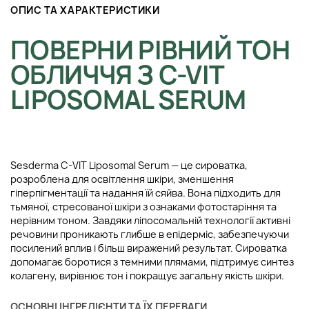
ОПИС ТА ХАРАКТЕРИСТИКИ
ПОВЕРНИ РІВНИЙ ТОН
ОБЛИЧЧЯ З C-VIT
LIPOSOMAL SERUM
Sesderma C-VIT Liposomal Serum — це сироватка,
розроблена для освітлення шкіри, зменшення
гіперпігментації та надання їй сяйва. Вона підходить для
тьмяної, стресованої шкіри з ознаками фотостаріння та
нерівним тоном. Завдяки ліпосомальній технології активні
речовини проникають глибше в епідерміс, забезпечуючи
посилений вплив і більш виражений результат. Сироватка
допомагає боротися з темними плямами, підтримує синтез
колагену, вирівнює тон і покращує загальну якість шкіри.
ОСНОВНІ ІНГРЕДІЄНТИ ТА ЇХ ПЕРЕВАГИ