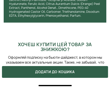
Hyaluronate, Ferulic Acid, Citrus Aurantium Dulcis (Orange) Peel
Extract, Panthenol, Alcohol Denat., Dimethicone, PEG-40
За даними клінічних спостережень, регулярне
Hydrogenated Castor Oil, Carbomer, Triethanolamine, Disodium
використання сироватки зменшує вираженість пігментації
EDTA, Ethylhexylglycerin, Phenoxyethanol, Parfum.
та покращує тон шкіри вже через 28 днів. Користувачі
відзначають помітне сяяння обличчя та зменшення слідів
постакне. Косметологи підкреслюють підвищення
еластичності й загального здорового вигляду шкіри при
щоденному догляді. Сироватка демонструє
ХОЧЕШ КУПИТИ ЦЕЙ ТОВАР ЗА
накопичувальний ефект: чим довше використовувати, тим
ЗНИЖКОЮ?
кращими стають результати.
Оформляй подписку на бьюти-дайджест, в котором мы
ІНСТРУКЦІЯ ІЗ ЗАСТОСУВАННЯ
указываем все актуальные акции. Также, не забывай, что
ты можешь получить промокоды после сделанных покупок.
Щоденне нанесення вранці та ввечері:
Наносьте 3–
ДОДАТИ ДО КОШИКА
4 краплі сироватки на очищену та суху шкіру обличчя
й шиї. Розподіляйте легкими масажними рухами до
повного вбирання. Уникайте зони навколо очей,
адже для неї потрібен спеціалізований догляд. Для
максимального ефекту поєднуйте з денним кремом із
SPF-захистом.
Правильне поєднання з іншими активами:
Не