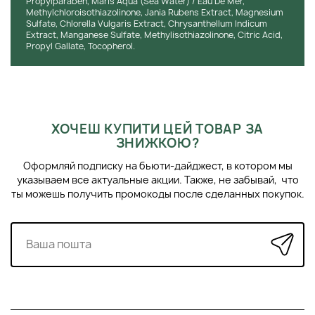
Propylparaben, Maris Aqua (Sea Water) / Eau De Mer,
Methylchloroisothiazolinone, Jania Rubens Extract, Magnesium
Sulfate, Chlorella Vulgaris Extract, Chrysanthellum Indicum
Extract, Manganese Sulfate, Methylisothiazolinone, Citric Acid,
Propyl Gallate, Tocopherol.
ХОЧЕШ КУПИТИ ЦЕЙ ТОВАР ЗА
ЗНИЖКОЮ?
Оформляй подписку на бьюти-дайджест, в котором мы
указываем все актуальные акции. Также, не забывай, что
ты можешь получить промокоды после сделанных покупок.