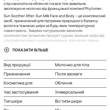
слід наносити на обличчя і на все тіло живильне,
зволожуюче молочко від французької компанії Phytomer.
Sun Soother After-Sun Milk Face and Body – це комплексний
засіб, призначений для підтримки природного балансу
вологи в тканинах шкіри за будь-яких температурних
навантажень. Завдяки натуральним захисним
компонентам і вітамінам продукт чудово захищає шкіру від
ультрафіолетового випромінювання, відновлює рівень
вологи в клітинах і чудово підтримує його, зберігаючи
ПОКАЗАТИ БІЛЬШЕ
шкіру здоровою і красивою. Олія дерева покращує
еластичність і м'якість шкірного покриву, а спеціальна
захисна система відновлює гідроліпідну плівку на поверхні
Вид продукції
Молочко для тіла
шкіри, чим значно зменшує ризик отримання опіків.
Після прийняття сонячних ванн наносите на тіло молочко
Призначення
Після засмаги
від Phytomer і насолоджуйтесь відчуттям свіжості, м'якості
та комфорту.
Косметика для
Обличчя
Активні компоненти:
Час застосування
Універсальний
Олія дерева збільшує еластичність і гладкість
Тип шкіри
Всі типи шкіри
епідермісу, а спеціальна захисна система допомагає
відновити гідроліпідну плівку на поверхні шкіри, чим