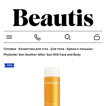
Головна
-
Косметика для тіла
-
Для тела
-
Крема и лосьоны
-
Phytomer Sun Soother After-Sun Milk Face and Body
-35%