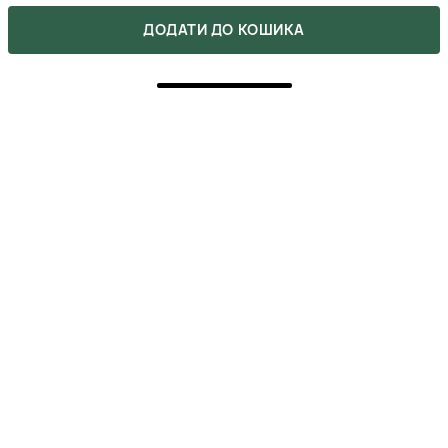
ДОДАТИ ДО КОШИКА
5
ПОКУПКА ПІДТВЕРДЖЕНА
Дуже вдячна менеджеру магазину за пораду взяти
саме цей засіб, бо він реально запобігає опікам і
неприємному стягненню!!!!
СОФІЯ
28 жовтня 2025
ВІДПОВІСТИ
5
ПОКУПКА ПІДТВЕРДЖЕНА