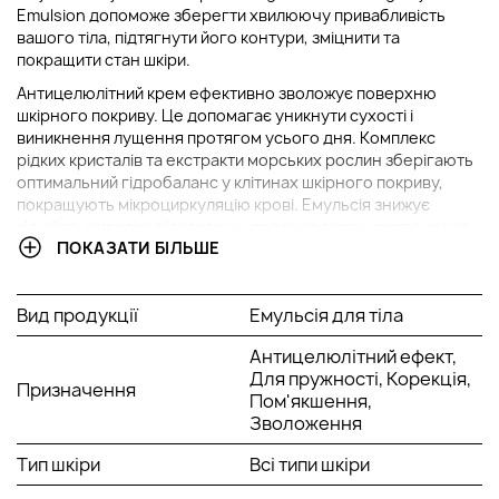
Emulsion допоможе зберегти хвилюючу привабливість
вашого тіла, підтягнути його контури, зміцнити та
покращити стан шкіри.
Антицелюлітний крем ефективно зволожує поверхню
шкірного покриву. Це допомагає уникнути сухості і
виникнення лущення протягом усього дня. Комплекс
рідких кристалів та екстракти морських рослин зберігають
оптимальний гідробаланс у клітинах шкірного покриву,
покращують мікроциркуляцію крові. Емульсія знижує
кількість жирових відкладень, перешкоджає накопиченню
ПОКАЗАТИ БІЛЬШЕ
нових, підтримуючи здоровий та привабливий вигляд
вашого тіла. Ексклюзивний, інноваційний компонент ADIPO-
3 стимулює вироблення колагенових волокон,
Вид продукції
Емульсія для тіла
покращуючи еластичність та пружність вашої шкіри. Тіло
стає підтягнутим, оновленим та привабливим, а легкий
Антицелюлітний ефект,
мандариново-лимонний аромат заряджає бадьорістю та
Для пружності, Корекція,
позитивом.
Призначення
Пом'якшення,
Активні компоненти:
Зволоження
Ексклюзивний компонент Adipo-3 повністю оновлює
Тип шкіри
Всі типи шкіри
фігуру, зменшує підшкірні жирові відкладення,