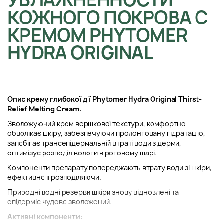
КОЖНОГО ПОКРОВА С
КРЕМОМ PHYTOMER
HYDRA ORIGINAL
Опис крему глибокої дії Phytomer Hydra Original Thirst-
Relief Melting Cream.
Зволожуючий крем вершкової текстури, комфортно
обволікає шкіру, забезпечуючи пролонговану гідратацію,
запобігає трансепідермальній втраті води з дерми,
оптимізує розподіл вологи в роговому шарі.
Компоненти препарату попереджають втрату води зі шкіри,
ефективно її розподіляючи.
Природні водні резерви шкіри знову відновлені та
епідерміс чудово зволожений.
Активні компоненти: