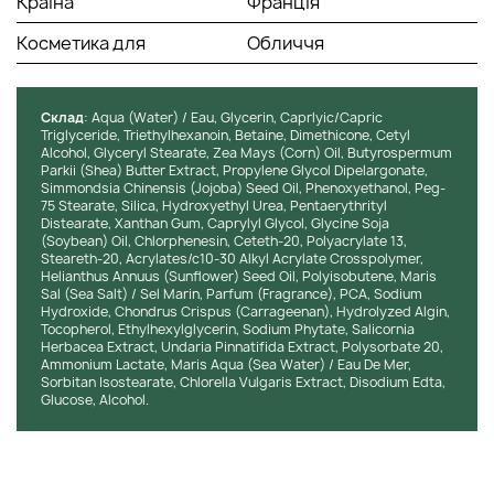
Країна
Франція
Косметика для
Обличчя
Cклад
: Aqua (Water) / Eau, Glycerin, Caprlyic/Capric
Triglyceride, Triethylhexanoin, Betaine, Dimethicone, Cetyl
Alcohol, Glyceryl Stearate, Zea Mays (Corn) Oil, Butyrospermum
Parkii (Shea) Butter Extract, Propylene Glycol Dipelargonate,
Simmondsia Chinensis (Jojoba) Seed Oil, Phenoxyethanol, Peg-
75 Stearate, Silica, Hydroxyethyl Urea, Pentaerythrityl
Distearate, Xanthan Gum, Caprylyl Glycol, Glycine Soja
(Soybean) Oil, Chlorphenesin, Ceteth-20, Polyacrylate 13,
Steareth-20, Acrylates/c10-30 Alkyl Acrylate Crosspolymer,
Helianthus Annuus (Sunflower) Seed Oil, Polyisobutene, Maris
Sal (Sea Salt) / Sel Marin, Parfum (Fragrance), PCA, Sodium
Hydroxide, Chondrus Crispus (Carrageenan), Hydrolyzed Algin,
Tocopherol, Ethylhexylglycerin, Sodium Phytate, Salicornia
Herbacea Extract, Undaria Pinnatifida Extract, Polysorbate 20,
Ammonium Lactate, Maris Aqua (Sea Water) / Eau De Mer,
Sorbitan Isostearate, Chlorella Vulgaris Extract, Disodium Edta,
Glucose, Alcohol.