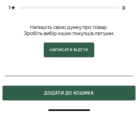
1
0
Напишіть свою думку про товар.
Зробіть вибір інших покупців легшим.
НАПИСАТИ ВІДГУК
5
ДОДАТИ ДО КОШИКА
ПОКУПКА ПІДТВЕРДЖЕНА
Аромат неймовірний, склад – бомбічний. Про ефект в
взагалі мовчу. До речі менеджерка Карина надала
дуже кваліфіковану консультацію, пояснивши дію
мінералів, тому я одразу зрозуміла, що цей засіб