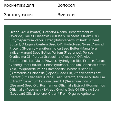
Косметика для
Волосся
Застосування
Змивати
Cклад
: Aqua (Water), Cetearyl Alcohol, Behentrimonium
Chloride, Elaeis Guineensis Oil (Elaeis Guineensis (Palm) Oil),
Butyrospermum Parkii Butter (Butyrospermum Parkii (Shea)
Butter), Orbignya Oleifera Seed Oil*, Hydrolyzed Sweet Almond
Protein, Glycerin, Mangifera Indica Seed Butter (Mangifera
Indica (Mango) Seed Butter, Parfum (Fragrance), Persea
Gratissima Oil (Persea Gratissima (Avocado) Oil), Aloe
Barbadensis Leaf Juice Powder, Hydrolyzed Rice Protein, Panax
Ginseng Root Extract*, Phenoxyethanol, Sodium Benzoate, Citric
Acid, Poliquaternium-37, Simmondsia Chinensis Seed Oil
(Simmondsia Chinensis (Jojoba) Seed Oil), Vitis Venifera Leaf
Extract (Vitis Venifera (Grape) Leaf Extract*, Achillea Millefolium
Extract*, Sesamum Indicum Seed Oil (Sesamum Indicum
(Sesame) Seed Oil), Rosmarinus Officinalis Extract (Rosmarinus
Officinalis (Rosemary) Extract, Glycine Soja Oil (Glycine Soja
(Soybean) Oil), Limonene, Citral. * From Organic Agricoltur