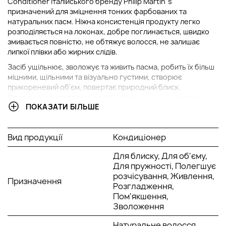
Conditioner італійського бренду Philip Martin`s
призначений для зміцнення тонких фарбованих та
натуральних пасм. Ніжна консистенція продукту легко
розподіляється на локонах, добре поглинається, швидко
змивається повністю, не обтяжує волосся, не залишає
липкої плівки або жирних слідів.
Засіб ущільнює, зволожує та живить пасма, робить їх більш
міцними, щільними та візуально густими, створює
прикореневий об'єм, повертає природний блиск.
Кондиціонер розгладжує та пом'якшує локони, полегшує
ПОКАЗАТИ БІЛЬШЕ
розчісування та укладання, підвищує пружність та
еластичність, робить їх шовковистими та доглянутими.
Активні
складові
:
Вид продукції
Кондиціонер
олія бабасу;
Для блиску, Для об'єму,
екстракт алое віра;
Для пружності, Полегшує
рослинні протеїни.
розчісування, Живлення,
Призначення
Розгладження,
Спосіб застосування:
Пом'якшення,
Нанесіть рівномірно кондиціонер на вологе та чисте
Зволоження
волосся по всій довжині на 2-3 хвилини, потім ретельно
змийте засіб теплою водою.
Натуральне волосся,