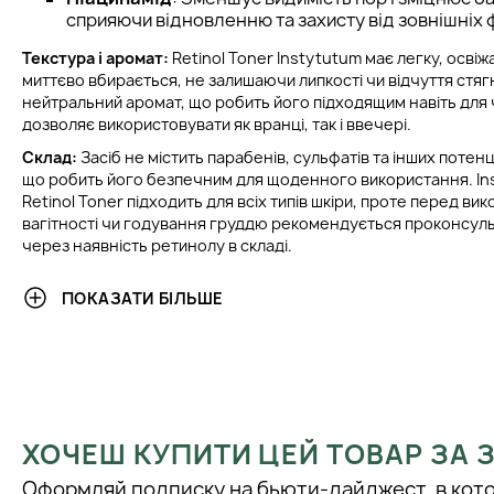
сприяючи відновленню та захисту від зовнішніх 
Текстура і аромат:
Retinol Toner Instytutum має легку, освіж
миттєво вбирається, не залишаючи липкості чи відчуття стяг
нейтральний аромат, що робить його підходящим навіть для ч
дозволяє використовувати як вранці, так і ввечері.
Склад:
Засіб не містить парабенів, сульфатів та інших потен
що робить його безпечним для щоденного використання. In
Retinol Toner підходить для всіх типів шкіри, проте перед ви
вагітності чи годування груддю рекомендується проконсуль
через наявність ретинолу в складі.
ІНСТРУКЦІЯ ПО ЗАСТОСУВАННЮ:
ПОКАЗАТИ БІЛЬШЕ
Підготовка
: Перед нанесенням тонера з ретин
очистіть обличчя, щоб видалити залишки макіяжу
Нанесення
: Нанесіть невелику кількість продукт
м'якими рухами протріть обличчя та шию, уникаю
Частота використання
: Рекомендується почина
ХОЧЕШ КУПИТИ ЦЕЙ ТОВАР ЗА
тонера 2-3 рази на тиждень, поступово збільшую
щоденного використання, щоб шкіра адаптувала
Оформляй подписку на бьюти-дайджест, в кот