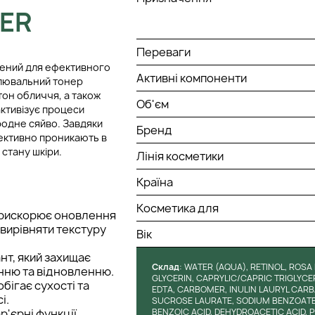
NER
Переваги
блений для ефективного
Активні компоненти
влювальний тонер
тон обличчя, а також
Об'єм
ктивізує процеси
родне сяйво. Завдяки
Бренд
фективно проникають в
стану шкіри.
Лінія косметики
Країна
Косметика для
 прискорює оновлення
 вирівняти текстуру
Вік
нт, який захищає
Cклад
: WATER (AQUA), RETINOL, ROSA
оєнню та відновленню.
GLYCERIN, CAPRYLIC/CAPRIC TRIGLYCER
обігає сухості та
EDTA, CARBOMER, INULIN LAURYL CAR
і.
SUCROSE LAURATE, SODIUM BENZOATE,
р'єрні функції,
BENZOIC ACID, DEHYDROACETIC ACID,