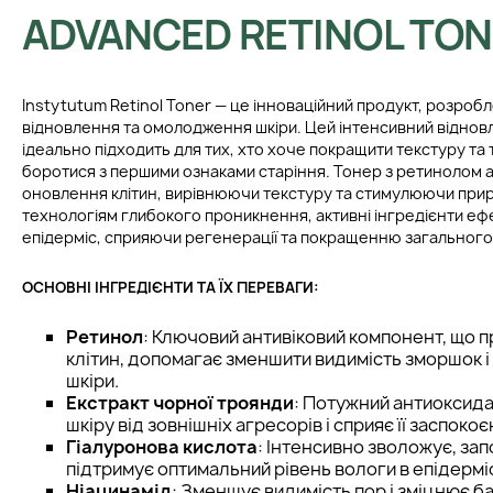
ADVANCED RETINOL TO
Instytutum Retinol Toner — це інноваційний продукт, розро
відновлення та омолодження шкіри. Цей інтенсивний відно
ідеально підходить для тих, хто хоче покращити текстуру та 
боротися з першими ознаками старіння. Тонер з ретинолом а
оновлення клітин, вирівнюючи текстуру та стимулюючи при
технологіям глибокого проникнення, активні інгредієнти е
епідерміс, сприяючи регенерації та покращенню загального 
ОСНОВНІ ІНГРЕДІЄНТИ ТА ЇХ ПЕРЕВАГИ:
Ретинол
: Ключовий антивіковий компонент, що
клітин, допомагає зменшити видимість зморшок і
шкіри.
Екстракт чорної троянди
: Потужний антиоксида
шкіру від зовнішніх агресорів і сприяє її заспок
Гіалуронова кислота
: Інтенсивно зволожує, зап
підтримує оптимальний рівень вологи в епідерміс
Ніацинамід
: Зменшує видимість пор і зміцнює ба