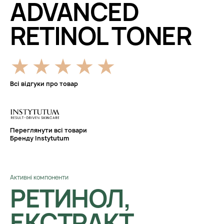
ADVANCED
RETINOL TONER
Всі відгуки про товар
Переглянути всі товари
Бренду Instytutum
Активні компоненти
РЕТИНОЛ,
ЕКСТРАКТ