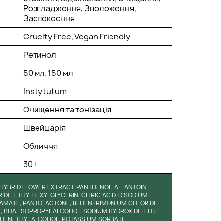
Розгладження, Зволоження,
Заспокоєння
Cruelty Free, Vegan Friendly
Ретинол
50 мл, 150 мл
Instytutum
Очищення та тонізація
Швейцарія
Обличчя
30+
 HYBRID FLOWER EXTRACT, PANTHENOL, ALLANTOIN,
IDE, ETHYLHEXYLGLYCERIN, CITRIC ACID, DISODIUM
BAMATE, PANTOLACTONE, BEHENTRIMONIUM CHLORIDE,
 BHA, ISOPROPYL ALCOHOL, SODIUM HYDROXIDE, BHT,
 PHENETHYL ALCOHOL, POTASSIUM SORBATE,