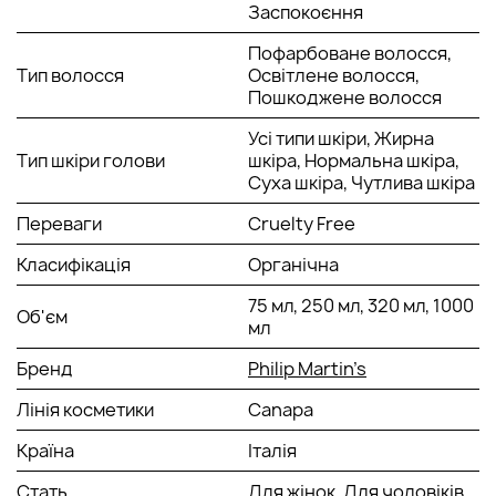
Заспокоєння
Wash у прохолодному і сухому місці, подалі від прямих
сонячних променів і недоступному для дітей. Щільно
Пофарбоване волосся,
закрийте кришку після використання
Тип волосся
Освітлене волосся,
Пошкоджене волосся
Усі типи шкіри, Жирна
Тип шкіри голови
шкіра, Нормальна шкіра,
Суха шкіра, Чутлива шкіра
Переваги
Cruelty Free
Класифікація
Органічна
75 мл, 250 мл, 320 мл, 1000
Об'єм
мл
Бренд
Philip Martin’s
Лінія косметики
Canapa
Країна
Італія
Стать
Для жінок, Для чоловіків