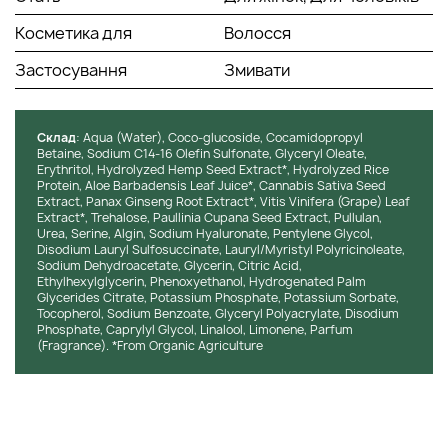
Косметика для
Волосся
Застосування
Змивати
Cклад
: Aqua (Water), Coco-glucoside, Cocamidopropyl
Betaine, Sodium C14-16 Olefin Sulfonate, Glyceryl Oleate,
Erythritol, Hydrolyzed Hemp Seed Extract*, Hydrolyzed Rice
Protein, Aloe Barbadensis Leaf Juice*, Cannabis Sativa Seed
Extract, Panax Ginseng Root Extract*, Vitis Vinifera (Grape) Leaf
Extract*, Trehalose, Paullinia Cupana Seed Extract, Pullulan,
Urea, Serine, Algin, Sodium Hyaluronate, Pentylene Glycol,
Disodium Lauryl Sulfosuccinate, Lauryl/Myristyl Polyricinoleate,
Sodium Dehydroacetate, Glycerin, Citric Acid,
Ethylhexylglycerin, Phenoxyethanol, Hydrogenated Palm
Glycerides Citrate, Potassium Phosphate, Potassium Sorbate,
Tocopherol, Sodium Benzoate, Glyceryl Polyacrylate, Disodium
Phosphate, Caprylyl Glycol, Linalool, Limonene, Parfum
(Fragrance). *From Organic Agriculture