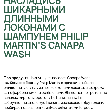
НАСЛАДИСЬ
ШИКАРНЫМИ
ДЛИННЫМИ
ЛОКОНАМИ С
ШАМПУНЕМ PHILIP
MARTIN'S CANAPA
WASH
Про продукт:
Шампунь для волосся Canapa Wash
італійського бренду Philip Martin`s призначений для
очищення і догляду за пошкодженими локонами, зокрема
за пофарбованими та освітленими. Він делікатно і ретельно
видаляє жирність, ороговілі клітини, пил та інші
забруднення, зволожує і живить, заспокоює шкіру голови,
прибирає подразнення, знімає сліди втоми і стресу,