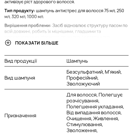
активізує ріст здорового волосся.
Тип продукту:
шампунь антистрес для волосся 75 мл, 250
мл, 320 мл, 1000 мл.
Вирішення проблеми:
Засіб відновлює структуру пасом по
всій довжині, робить їх міцнішими, гладшими та
шовковистішими, підвищує пружність і еластичність,
ПОКАЗАТИ БІЛЬШЕ
ефективно бореться з вільними радикалами, полегшує
розчісування й укладання.
Ключові компоненти:
Екстракт червоної виноградної
Вид продукції
Шампунь
лози, екстракт гуарани, екстракт конопель.
Безсульфатний, М'який,
Що ще корисно знати:
Шампунь Canapa Wash від Philip
Вид шампуня
Професійний,
Martins містить натуральні інгредієнти і не містить
Зволожуючий
шкідливих хімічних добавок, таких як парабени, SLS і
силікони. Він підходить для щоденного використання і для
Для волосся, Полегшує
всіх типів волосся.
розчісування,
Рекомендації щодо застосування:
Рівномірно розподіліть
Полегшення укладання,
невелику кількість шампуню на вологому волоссі та шкірі
Від випадання волосся,
Призначення
голови. Спіньте, помасажуйте кілька хвилин, потім
Очищення, Живлення,
ретельно змийте засіб водою.
Стимулювання,
Зволоження,
Інструкція зі зберігання:
Зберігайте шампунь Canapa