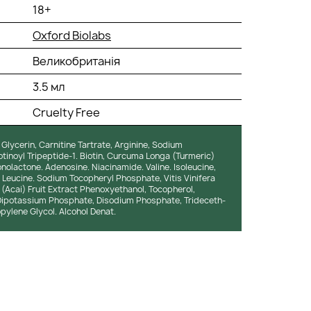
18+
Oxford Biolabs
Великобританія
3.5 мл
Cruelty Free
 Glycerin, Carnitine Tartrate, Arginine, Sodium
inoyl Tripeptide-1. Biotin, Curcuma Longa (Turmeric)
nolactone. Adenosine. Niacinamide. Valine. Isoleucine,
Leucine. Sodium Tocopheryl Phosphate, Vitis Vinifera
(Acai) Fruit Extract Phenoxyethanol, Tocopherol,
ipotassium Phosphate, Disodium Phosphate, Trideceth-
ylene Glycol. Alcohol Denat.