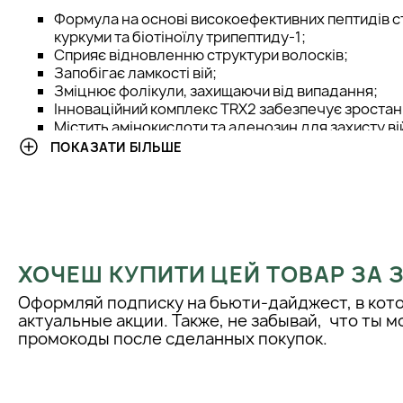
Формула на основі високоефективних пептидів с
куркуми та біотіноїлу трипептиду-1;
Сприяє відновленню структури волосків;
Запобігає ламкості вій;
Зміцнює фолікули, захищаючи від випадання;
Інноваційний комплекс TRX2 забезпечує зростан
Містить амінокислоти та аденозин для захисту ві
Гіалуронова кислота зволожує волоски та шкіру п
ПОКАЗАТИ БІЛЬШЕ
Екстракти зерен грейпфрута та ягід асаї забезп
гнучкості волосків.
Спосіб застосування:
Нанесіть сироватку аплікатором один раз по всій довжині кор
вій від внутрішнього кута ока до його зовнішнього краю. Ви
ХОЧЕШ КУПИТИ ЦЕЙ ТОВАР ЗА
двічі на день: вранці та ввечері. Наносите декоративну кос
після того, як шкіра повністю поглине сироватку.
Оформляй подписку на бьюти-дайджест, в кот
актуальные акции. Также, не забывай, что ты 
промокоды после сделанных покупок.