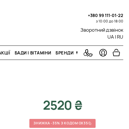
+380 99 111-01-22
з 10:00 до 18:00
Зворотний дзвінок
UA
|
RU
КЦІЇ
БАДИ І ВІТАМІНИ
БРЕНДИ
2520 ₴
ЗНИЖКА -35% З КОДОМ OX35