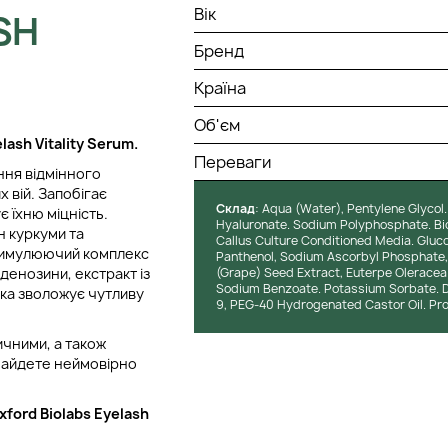
Вік
SH
Бренд
Країна
Об'єм
ash Vitality Serum.
Переваги
ння відмінного
 вій. Запобігає
Cклад
: Aqua (Water), Pentylene Glycol.
 їхню міцність.
Hyaluronate. Sodium Polyphosphate. Biot
н куркуми та
Callus Culture Conditioned Media. Gluco
стимулюючий комплекс
Panthenol, Sodium Ascorbyl Phosphate, 
денозини, екстракт із
(Grape) Seed Extract, Euterpe Oleracea 
Sodium Benzoate. Potassium Sorbate. D
 яка зволожує чутливу
9, PEG-40 Hydrogenated Castor Oil. Prop
ичними, а також
знайдете неймовірно
ford Biolabs Eyelash