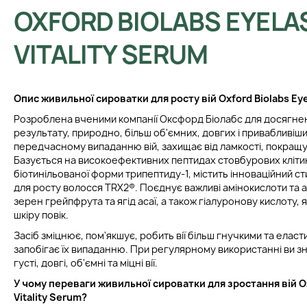
OXFORD BIOLABS EYELA
VITALITY SERUM
Опис живильної сироватки для росту вій Oxford Biolabs Eyel
Розроблена вченими компанії Оксфорд Біолабс для досягне
результату, природно, більш об'ємних, довгих і привабливіших
передчасному випаданню вій, захищає від ламкості, покращує
Базується на високоефективних пептидах стовбурових кліти
біотинільованої форми трипептиду-1, містить інноваційний 
для росту волосся TRX2®. Поєднує важливі амінокислоти та а
зерен грейпфрута та ягід асаї, а також гіалуронову кислоту,
шкіру повік.
Засіб зміцнює, пом'якшує, робить вії більш гнучкими та еласт
запобігає їх випаданню. При регулярному використанні ви 
густі, довгі, об'ємні та міцні вії.
У чому переваги живильної сироватки для зростання вій Ox
Vitality Serum?