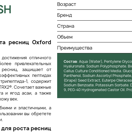
Возраст
SH
Бренд
Страна
Объем
та ресниц Oxford
Преимущества
 достижения отличного
Состав
: Aqua (Water), Pentylene Glycol
более привлекательных
Hyaluronate. Sodium Polyphosphate. Biot
 ресниц, защищает от
Callus Culture Conditioned Media. Gluco
коэффективных пептидах
Panthenol, Sodium Ascorbyl Phosphate, 
(Grape) Seed Extract, Euterpe Oleracea 
трипептида-1, содержит
Sodium Benzoate. Potassium Sorbate. D
TRX2®. Сочетает важные
9, PEG-40 Hydrogenated Castor Oil. Prop
а и ягод асаи, а также
кожу век.
бкими и эластичными, а
ользовании вы обретете
и.
 для роста ресниц