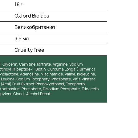
18+
Oxford Biolabs
Великобритания
3.5 мл
Cruelty Free
. Glycerin, Carnitine Tartrate, Arginine, Sodium
inoyl Tripeptide-1. Biotin, Curcuma Longa (Turmeric)
nolactone. Adenosine. Niacinamide. Valine. Isoleucine,
Leucine. Sodium Tocopheryl Phosphate, Vitis Vinifera
(Acai) Fruit Extract Phenoxyethanol, Tocopherol,
ipotassium Phosphate, Disodium Phosphate, Trideceth-
ylene Glycol. Alcohol Denat.