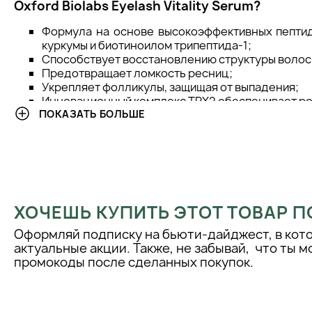
Oxford Biolabs Eyelash Vitality Serum?
Формула на основе высокоэффективных пептид
куркумы и биотиноилом трипептида-1;
Способствует восстановлению структуры волос
Предотвращает ломкость ресниц;
Укрепляет фолликулы, защищая от выпадения;
Инновационный комплекс TRX2 обеспечивает ро
ПОКАЗАТЬ БОЛЬШЕ
Содержит аминокислоты и аденозин для защиты
Гиалуроновая кислота увлажняет волоски и кожу
Экстракты зерен грейпфрута и ягод асаи обе
гибкости волосков.
Способ применения:
Нанесите сыворотку аппликатором один раз по всей длине 
ХОЧЕШЬ КУПИТЬ ЭТОТ ТОВАР П
ресниц от внутреннего угла глаза к его внешнему краю. Ис
раза в день: утром и вечером. Наносите декоративную ко
Оформляй подписку на бьюти-дайджест, в кот
после того, как кожа полностью поглотит сыворотку.
актуальные акции. Также, не забывай, что ты 
промокоды после сделанных покупок.