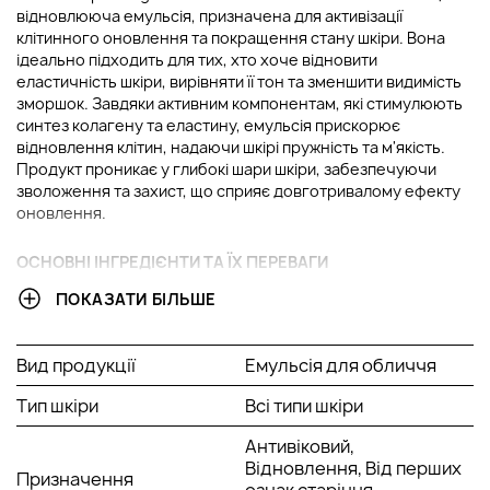
відновлююча емульсія, призначена для активізації
клітинного оновлення та покращення стану шкіри. Вона
ідеально підходить для тих, хто хоче відновити
еластичність шкіри, вирівняти її тон та зменшити видимість
зморшок. Завдяки активним компонентам, які стимулюють
синтез колагену та еластину, емульсія прискорює
відновлення клітин, надаючи шкірі пружність та м'якість.
Продукт проникає у глибокі шари шкіри, забезпечуючи
зволоження та захист, що сприяє довготривалому ефекту
оновлення.
ОСНОВНІ ІНГРЕДІЄНТИ ТА ЇХ ПЕРЕВАГИ
ПОКАЗАТИ БІЛЬШЕ
Арбутин:
Арбутин має освітлювальні властивості,
допомагаючи зменшити пігментацію і вирівнювати
тон шкіри. Він стимулює вироблення колагену, що
Вид продукції
Емульсія для обличчя
сприяє покращенню текстури шкіри та зменшенню
плям.
Тип шкіри
Всі типи шкіри
Аргінін:
Амінокислота, яка покращує кровообіг і
сприяє кращому зволоженню шкіри. Аргінін
Антивіковий,
допомагає прискорити процес загоєння та
Відновлення, Від перших
Призначення
відновлення, надаючи шкірі здорового вигляду.