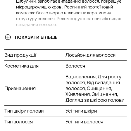
цибулини, запобігає випаданню волосся, покращує
мікроциркуляцію крові. Рослинний протеїновий
комплекс благотворно впливає на кератинову
структуру волосся. Рекомендується при всіх видах
випадання волосся.
Фітоесенціальний лосьйон проти випадання
ПОКАЗАТИ БІЛЬШЕ
волосся
Orising Caduta Lotion (100 мл)
.
Косметичний продукт для запобігання випаданню
волосся, багатий на натуральні активні речовини.
Вид продукції
Лосьйон для волосся
Безперервне його застосування забезпечує
повноцінне харчування волосяних цибулин,
Косметика для
Волосся
пробуджує фолікули, що знаходяться в телогеновій
сплячці, якісно збільшує кількість волосся, що росте.
Відновлення, Для росту
волосся, Від випадання
Сантіайзер Orising (100мл).
Призначення
волосся, Очищення,
Живлення, Зміцнення,
Також подивитися все
Orising шампуні можна за
Догляд за шкірою голови
посиланням.
Тип шкіри голови
Усі типи шкіри
Тип волосся
Усі типи волосся