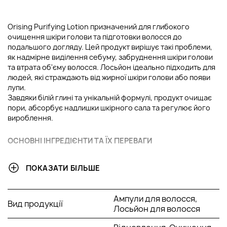
Orising Purifying Lotion призначений для глибокого
очищення шкіри голови та підготовки волосся до
подальшого догляду. Цей продукт вирішує такі проблеми,
як надмірне виділення себуму, забруднення шкіри голови
та втрата об'єму волосся. Лосьйон ідеально підходить для
людей, які страждають від жирної шкіри голови або появи
лупи.
Завдяки білій глині та унікальній формулі, продукт очищає
пори, абсорбує надлишки шкірного сала та регулює його
вироблення.
ОСНОВНІ ІНГРЕДІЄНТИ ТА ЇХ ПЕРЕВАГИ
Каолін (біла глина):
має пом'якшувальну,
ПОКАЗАТИ БІЛЬШЕ
заспокійливу та глибоку очищувальну дію, абсорбує
себум, покращує мікроциркуляцію крові;
Екстракт алое віра:
має протизапальну та
Ампули для волосся,
Вид продукції
заспокійливу дію, знімає подразнення шкіри голови;
Лосьйон для волосся
Олія андіроби
: має зволожуючу та пом'якшувальну
дію;