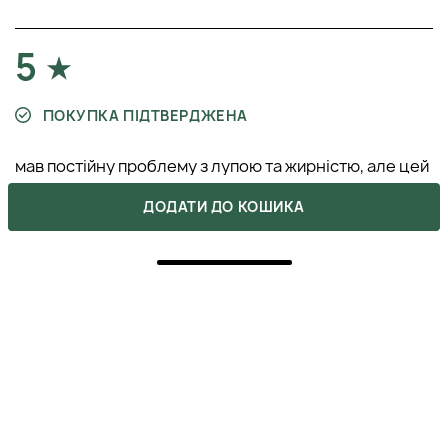
5
ПОКУПКА ПІДТВЕРДЖЕНА
мав постійну проблему з лупою та жирністю, але цей
лосьйон помітно змінив ситуацію. текстура легка,
швидко вбирається і зовсім не липне. нарешті шкіра
ДОДАТИ ДО КОШИКА
голови перестала свербіти. дякую консультантці,
яка порадила саме цей засіб, він реально допоміг)))
РОМАН
19 жовтня 2025
ВІДПОВІСТИ
5