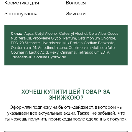
Натуральна кокосова олія
— джерело амінокислот,
Косметика для
Волосся
вітамінів та антиоксидантів, яке не дає волоссю
Застосування
Змивати
втрачати вологу, зберігає білок у структурі, робить
локони шовковистими, менш ламкими та посіченими.
Гідролізовані молочні протеїни
відновлюють та
зміцнюють структуру волосся зсередини,
Cклад
: Aqua, Cetyl Alcohol, Cetearyl Alcohol, Cera Alba, Cocos
стимулюють процеси активної гідратації, надають
Nucifera Oil, Propylene Glycol, Parfum, Cetrimonium Chloride,
еластичність та блиск.
PEG-20 Stearate, Hydrolyzed Milk Protein, Sodium Benzoate,
Quaternium-91, Amodimethicone, Cetrimonium Methosulfate,
Бджолиний віск
захищає локони від негативних
Coumarin, Lactic Acid, Hexyl Cinnamal, Tetrasodium EDTA,
впливів екологічних шкідливих факторів та погодних
Trideceth-10, Sodium Hydroxide.
умов, надає пасмам об'єму, пишності, гладкості та
покращує їх зовнішній вигляд.
СПОСІБ ЗАСТОСУВАННЯ
ХОЧЕШ КУПИТИ ЦЕЙ ТОВАР ЗА
Використовувати маску, що відновлює, рекомендується не
ЗНИЖКОЮ?
менше одного разу на тиждень. Для інтенсивного
живлення локонів використовуйте продукт 2-3 рази. Після
Оформляй подписку на бьюти-дайджест, в котором мы
застосування шампуню на розкриті фолікули нанесіть
указываем все актуальные акции. Также, не забывай, что
маску по всій довжині волосся від коріння до кінчиків і
ты можешь получить промокоды после сделанных покупок.
залиште на 5 хвилин. Змийте теплою водою.