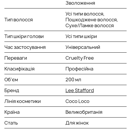
Зволоження
час.
Усі типи волосся,
ОСНОВНІ ВЛАСТИВОСТІ ЗВОЛОЖУЮЧОЇ МАСКИ COCO
Тип волосся
Пошкоджене волосся,
LOCO:
Сухе/Ламке волосся
Тип шкіри голови
Усі типи шкіри
глибоко живить та інтенсивно зволожує пасма;
перешкоджає втраті вологи, зберігає білок (кератин)
Час застосування
Універсальний
у структурі;
зміцнює, надає локонам еластичність і позбавляє
Переваги
Cruelty Free
ламкості;
пом'якшує та вирішує проблему сухості;
Класифікація
Професійна
залишає інтенсивний блиск, гідрує зсередини без
обтяження;
Об'єм
200 мл
робить волосся слухняним, кондиціонує;
має ніжний кокосовий аромат;
Бренд
Lee Stafford
підходить для сухих, знесилених пасм;
ідеальний як засіб для відновної процедури при
Лінія косметики
Coco Loco
регулярних хімічних/термічних впливах.
Країна
Великобританія
АКТИВНІ КОМПОНЕНТИ У СКЛАДІ:
Стать
Для жінок