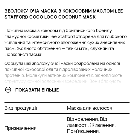
ЗВОЛОЖУЮЧА МАСКА З КОКОСОВИМ МАСЛОМ LEE
STAFFORD COCO LOCO COCONUT MASK
Поживна маска з кокосом від британського бренду
гламурної косметики Lee Stafford створена для глибокого
живлення та інтенсивного зволоження сухих знесилених
пасм. Жодного обтяження — тільки м'які, слухняні та
шовковисті пасма!
Формула цієї зволожуючої маски розроблена на основі
поживної кокосової олії та гідролізованих молочних
протеїнів. Молекули активних компонентів відновлюють
структуру кожної волосинки зсередини. Вони блокують
виснаження кератинового шару, заповнюють пасма
ПОКАЗАТИ БІЛЬШЕ
життєвою енергією, зміцнюють та перешкоджають їх
ламкості. Маска робить локони еластичними, сильними,
блискучими та гладкими. Більше ніякої сухості! Після
Вид продукції
Маска для волосся
використання маски Coco Loco волосся виглядає
доглянутим і стає м'яким на дотик.
Відновлення, Від
ламкості, Живлення,
Крім того, маска від Lee Stafford має ніжний кокосовий
Призначення
Пом'якшення,
аромат, шлейф від якого залишається на волоссі тривалий