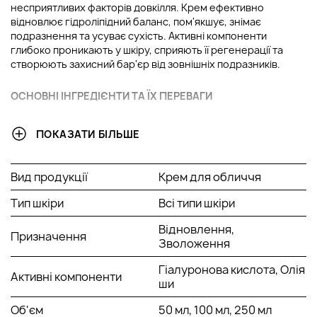
несприятливих факторів довкілля. Крем ефективно
відновлює гідроліпідний баланс, пом'якшує, знімає
подразнення та усуває сухість. Активні компоненти
глибоко проникають у шкіру, сприяють її регенерації та
створюють захисний бар'єр від зовнішніх подразників.
ОСНОВНІ ІНГРЕДІЄНТИ ТА ЇХ ПЕРЕВАГИ
Лляна олія:
Багате джерело омега-3 жирних кислот,
ПОКАЗАТИ БІЛЬШЕ
глибоко живить шкіру та допомагає відновити її
захисний бар'єр. Має антиоксидантні властивості,
пом'якшує і запобігає зневодненню.
Вид продукції
Крем для обличчя
Олія ши:
Глибоко зволожує та живить шкіру, усуваючи
сухість та відчуття стягнутості. Сприяє регенерації,
Тип шкіри
Всі типи шкіри
підвищує еластичність та захищає від негативного
впливу навколишнього середовища.
Відновлення,
Призначення
Екстракт низки:
Має виражені протизапальні
Зволоження
властивості, заспокоює подразнену шкіру і
Гіалуронова кислота, Олія
допомагає усунути почервоніння. Підходить для
Активні компоненти
ши
чутливої шкіри, покращує її тонус і сприяє швидкому
загоєнню мікроушкоджень.
Об'єм
50 мл, 100 мл, 250 мл
Екстракт кропиви:
Багатий на вітаміни та мінерали,