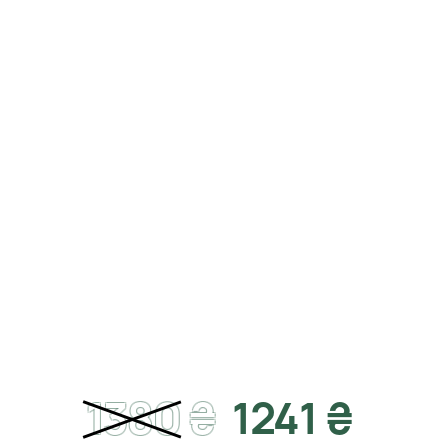
1380
₴
1241 ₴