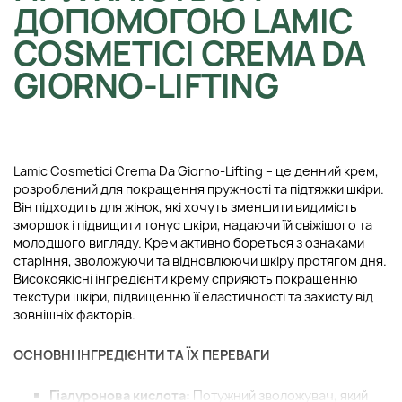
ДОПОМОГОЮ LAMIC
COSMETICI CREMA DA
GIORNO-LIFTING
Lamic Cosmetici Crema Da Giorno-Lifting – це денний крем,
розроблений для покращення пружності та підтяжки шкіри.
Він підходить для жінок, які хочуть зменшити видимість
зморшок і підвищити тонус шкіри, надаючи їй свіжішого та
молодшого вигляду. Крем активно бореться з ознаками
старіння, зволожуючи та відновлюючи шкіру протягом дня.
Високоякісні інгредієнти крему сприяють покращенню
текстури шкіри, підвищенню її еластичності та захисту від
зовнішніх факторів.
ОСНОВНІ ІНГРЕДІЄНТИ ТА ЇХ ПЕРЕВАГИ
Гіалуронова кислота:
Потужний зволожувач, який