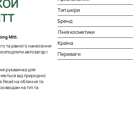
КОЙ
Тип шкіри
ITT
Бренд
Лінія косметики
ing Mitt.
Країна
ого та рівного нанесення
розподілити автозагар і
Переваги
ня рукавичка для
няється від природної.
s Read на обличчя та
озводам на тілі та
ля нанесення промийте
ти на флакон