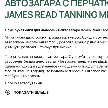
АВТОЗАГАРА С ПЕРЧАТ
JAMES READ TANNING M
Опис рукавички для нанесення автозагара
James Read Tann
М'яка якісна двостороння рукавичка з мікрофібри для зручн
автозагара на обличчя та тіло. Дозволяє зручно рівномірно 
уникнути розлучень та смуг при висиханні.
Перчатка для нанесення автозагара. Суперм'яка двосторон
створення бездоганної засмаги без розлучень, яка не відріз
Ідеально підходить для нанесення будь-яких продуктів Jame
тіло. Унікальне водовідштовхувальне просочення запобігає р
фарбуванню долонь.
Спосіб застосування:
Засоби для засмаги нанести на тіло сухою рукавичкою. Піс
ПОКАЗАТИ БІЛЬШЕ
теплою водою з милом (можна прати машинки (можна одягну
автозагара) і сушіть у вертикальному положенні.