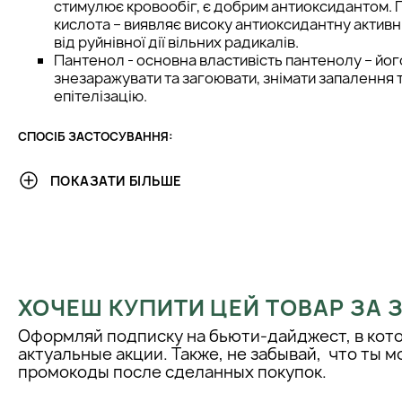
стимулює кровообіг, є добрим антиоксидантом.
кислота – виявляє високу антиоксидантну активн
від руйнівної дії вільних радикалів.
Пантенол - основна властивість пантенолу – йог
знезаражувати та загоювати, знімати запалення
епітелізацію.
СПОСІБ ЗАСТОСУВАННЯ:
Пост-догляд: Щоб забезпечити додатковий ефект
ПОКАЗАТИ БІЛЬШЕ
процедур, нанесіть продукт, щоб створити захисн
останньому етапі пост-догляду.
Перед макіяжем: Щоб зробити шкіру ідеальною 
нанесіть достатню кількість продукту на обличчя
хвилин, доки він не вбереться. І обережно протр
змоченим тонером. Потім ще раз нанесіть невелик
ХОЧЕШ КУПИТИ ЦЕЙ ТОВАР ЗА
обличчя, щоб створити вологу основу для шкіри.
Оформляй подписку на бьюти-дайджест, в кот
актуальные акции. Также, не забывай, что ты 
промокоды после сделанных покупок.