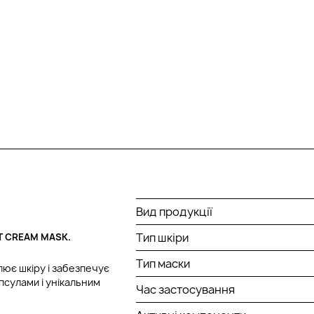
Вид продукції
Тип шкіри
T CREAM MASK.
Тип маски
лює шкіру і забезпечує
псулами і унікальним
Час застосування