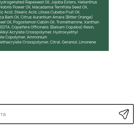
, Hydrogenated Rapeseed Oil, Jojoba Esters, Helianthus
obilis Flower Oil, Macadamia Ternifolia Seed Oil,
ic Acid, Stearic Acid, Litsea Cubeba Fruit Oil,
a Bark Oil, Citrus Aurantium Amara (Bitter Orange)
 Peel Oil, Pogostemon Cablin Oil, Tromethamine, Xanthan
EDTA, Copaifera Officinalis (Balsam Copaiba) Resin,
 Alkyl Acrylate Crosspolymer, Hydroxyethyl
rate Copolymer, Ammonium
thacrylate Crosspolymer, Citral, Geraniol, Limonene