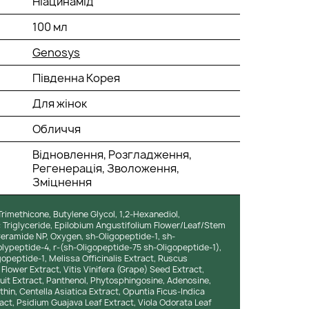
Ніацинамід
100 мл
Genosys
Південна Корея
Для жінок
Обличчя
Відновлення, Розгладження,
Регенерація, Зволоження,
Зміцнення
Trimethicone, Butylene Glycol, 1,2-Hexanediol,
 Triglyceride, Epilobium Angustifolium Flower/Leaf/Stem
Ceramide NP, Oxygen, sh-Oligopeptide-1, sh-
lypeptide-4, r-(sh-Oligopeptide-75 sh-Oligopeptide-1),
opeptide-1, Melissa Officinalis Extract, Ruscus
lower Extract, Vitis Vinifera (Grape) Seed Extract,
uit Extract, Panthenol, Phytosphingosine, Adenosine,
hin, Centella Asiatica Extract, Opuntia Ficus-Indica
ct, Psidium Guajava Leaf Extract, Viola Odorata Leaf