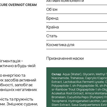
Активні компоненти
CURE OVERNIGT CREAM
Об'єм
Бренд
Країна
Стать
Косметика для
Призначення маски
пігментація –
ктично в будь-якій
Cклад
: Aqua (Water), Glycerin, Methyl 
ю енергією та
Niacinamide, Trehalose, Caprylic/Capric
них засобів активний
Extract, Lactobacillus Ferment Lysate, 
бності, запобігає
Polypeptide-1, sh-Polypeptide-16, sh-Po
овнішніх негативних
sr-Rainbow Trout Oligopeptide-1 sh-Olig
Aculeatus Root Extract, Arnica Montana F
Bromelain, Cucurbita Pepo (Pumpkin) Fr
ість та пружність
Tocopherol, Hydrogenated Lecithin, Lecit
ями. Зміцнює судини,
Stem Extract, Sasa Quelpaertensis Extra