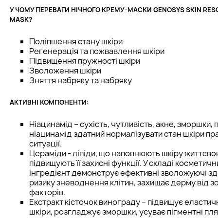
У ЧОМУ ПЕРЕВАГИ НІЧНОГО КРЕМУ-МАСКИ GENOSYS SKIN RES
MASK?
Поліпшення стану шкіри
Регенерація та пожвавлення шкіри
Підвищення пружності шкіри
Зволоження шкіри
Зняття набряку та набряку
АКТИВНІ КОМПОНЕНТИ:
Ніацинамід – сухість, чутливість, акне, зморшки, 
ніацинамід здатний нормалізувати стан шкіри пра
ситуації.
Цераміди - ліпіди, що наповнюють шкіру життєво
підвищують її захисні функції. У складі косметич
інгредієнт демонструє ефективні зволожуючі зді
ризику зневоднення клітин, захищає дерму від з
факторів.
Екстракт кісточок винограду – підвищує еластичн
шкіри, розгладжує зморшки, усуває пігментні пл