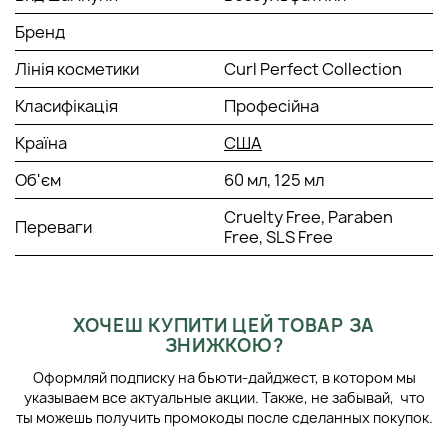
Цей багатофункціональний крем для укладання волосся
дозволяє надати ідеальну форму завитку, структуруючи
Бренд
локони та збільшуючи тривалість укладання. Засіб має так
Лінія косметики
Curl Perfect Collection
звану технологію Curl Memory, це означає, що засіб має
накопичувальний ефект.
Класифікація
Професійна
Активні компоненти:
Країна
США
Лінія містить технологію CURL ENHANSING COMPLEX, так
званий комплекс посилення завитка. У комплекс входять
Об'єм
60 мл, 125 мл
олії:
Cruelty Free, Paraben
Переваги
авокадо;
Free, SLS Free
насіння дині калахарі;
манго;
екстракту цукрової тростини – компонент видобутий
хімічним шляхом із цукрової тростини. Широко
ХОЧЕШ КУПИТИ ЦЕЙ ТОВАР ЗА
використовується у доглядах для шкіри та волосся.
ЗНИЖКОЮ?
Має зволожуючу та розгладжуючу структуру
властивість, перешкоджає сплутуванню, знімає
Оформляй подписку на бьюти-дайджест, в котором мы
статику.
указываем все актуальные акции. Также, не забывай, что
ты можешь получить промокоды после сделанных покупок.
Спосіб застосування: