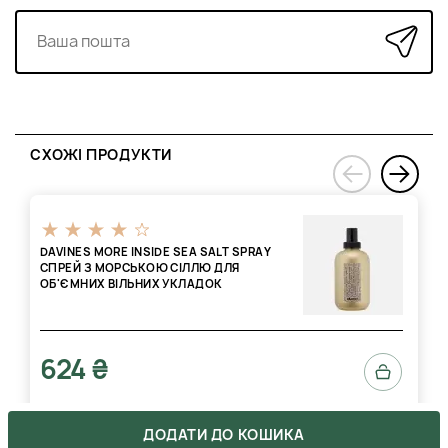
Шампунь нанесіть на вологе волосся на 1-2 хвилини.
Ретельно змийте, повторіть у разі потреби. Підходить для
щоденного застосування.
Кондиціонер рівномірно нанесіть на підсушене рушником
волосся. Залишіть для дії на 2-3 хвилини. Ретельно змийте.
За бажання можна не змивати кондиціонер з кінчиків
волосся.
СХОЖІ ПРОДУКТИ
›
Стайлінг-крем рівномірно розподіліть по чистому,
вологому волоссю, надаючи форму завитку від коріння до
‹
кінчиків. Потім використовуйте фен із дифузором.
DAVINES MORE INSIDE SEA SALT SPRAY
CПРЕЙ З МОРСЬКОЮ СІЛЛЮ ДЛЯ
ОБ'ЄМНИХ ВІЛЬНИХ УКЛАДОК
624 ₴
ДОДАТИ ДО КОШИКА