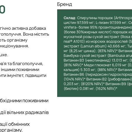
Бренд
0
Cклад
: Спирулины порошок (Arthrospira
цистин 97,599 мг; L-лизин 97,599 мг; 
vinifera- более 95% проантоцианидино
огічно активна добавка
(более 30%жирных кислот) порошок из 
агополуччя. Вона містить
мускатной розы сухой экстракт (Rosa 
ють організму
real® A1010) из морских водорослей (
нкціонування.
экстракт (Lamiun album) 40,666 мг; Т
мг (8,25 мг цинка); (83% NRV)* Витами
uxe.
Бамбука сухой экстракт (Bambusa arun
Витамин B3 (никотинамид) 13,013 мг; (
ов'я та благополуччя,
(81% NRV)* Меди глюконат 6,019 мг (0
а іншими поживними
кальция) 5 303 мг; (88% NRV)* Витами
Витамин B6 (пиридоксин гидрохлорид) 
и імунітет, підвищити
(104% NRV)* Витамин B2 (рибофлавин) 
.
0,203 мг; (8120% NRV)* Витамин B9 (ф
(биотин) 0,081 мг. (162% NRV)*
еобхідними поживними
.
дії вільних радикалів
ації обмінних
організму.