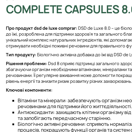
COMPLETE CAPSULES 8.
Про продукт dsd de luxe comprar:
DSD de Luxe 8.0 – це біол
до їжі, розроблена для підтримки здоров'я та загального бл
унікальний комплекс натуральних інгредієнтів, які допомага
отримувати необхідні поживні речовини для правильного фу
Тип продукту:
Біологічно активна добавка до їжі від DSD de L
Рішення проблеми:
Dsd 8 сприяє підтримці загального здор
збагачуючи організм необхідними вітамінами, мінералами т
речовинами. Її регулярне вживання може допомогти покращит
рівень енергії та знизити ризик розвитку різних захворювань
Ключові компоненти:
Вітаміни та мінерали: забезпечують організм н
речовинами для підтримки його життєдіяльності
Антиоксиданти: захищають клітини організму від 
та запобігають передчасному старінню.
Біологічно активні речовини: сприяють нормаліз
процесів, покращують функції органів та систем 