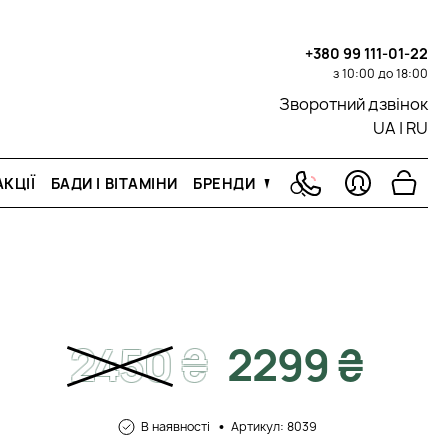
+380 99 111-01-22
з 10:00 до 18:00
Зворотний дзвінок
UA
|
RU
КЦІЇ
БАДИ І ВІТАМІНИ
БРЕНДИ
2450
₴
2299 ₴
В наявності
Артикул: 8039