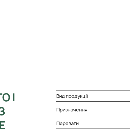
О І
Вид продукції
З
Призначення
E
Переваги