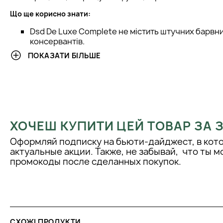
Що ще корисно знати:
Dsd De Luxe Complete не містить штучних барвни
консервантів.
Рекомендується приймати відповідно до інструкц
ПОКАЗАТИ БІЛЬШЕ
дотримуватися рекомендацій на упаковці.
Рекомендації щодо застосування:
Приймайте вказану кількість добавки до їжі відпо
упаковці.
Найкраще приймати добавку під час їжі або після
ХОЧЕШ КУПИТИ ЦЕЙ ТОВАР ЗА
краще засвоєння поживних речовин організмом.
Оформляй подписку на бьюти-дайджест, в кот
Поради професіоналів:
актуальные акции. Также, не забывай, что ты 
промокоды после сделанных покупок.
Перед прийомом будь-якої біологічно активної д
рекомендується проконсультуватися з лікарем а
харчування.
Слідкуйте за реакцією свого організму на прийом
виникнення побічних ефектів припиніть її вживанн
медичною допомогою.
СХОЖІ ПРОДУКТИ