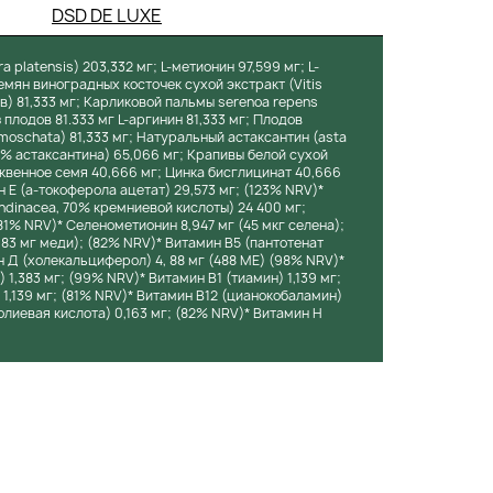
DSD DE LUXE
 platensis) 203,332 мг; L-метионин 97,599 мг; L-
Семян виноградных косточек сухой экстракт (Vitis
в) 81,333 мг; Карликовой пальмы serenoa repens
плодов 81.333 мг L-аргинин 81,333 мг; Плодов
moschata) 81,333 мг; Натуральный астаксантин (asta
5% астаксантина) 65,066 мг; Крапивы белой сухой
ыквенное семя 40,666 мг; Цинка бисглицинат 40,666
н Е (a-токоферола ацетат) 29,573 мг; (123% NRV)*
dinacea, 70% кремниевой кислоты) 24 400 мг;
81% NRV)* Селенометионин 8,947 мг (45 мкг селена);
,83 мг меди); (82% NRV)* Витамин В5 (пантотенат
н Д (холекальциферол) 4, 88 мг (488 МЕ) (98% NRV)*
1,383 мг; (99% NRV)* Витамин B1 (тиамин) 1,139 мг;
1,139 мг; (81% NRV)* Витамин B12 (цианокобаламин)
олиевая кислота) 0,163 мг; (82% NRV)* Витамин H