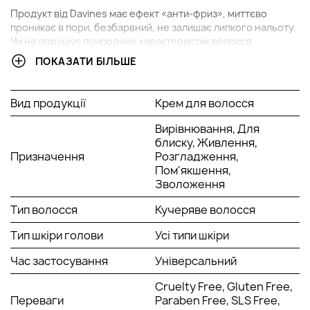
Продукт від Davines має ефект «анти-фриз», миттєво
проникає в пори, безбарвний, не залишає липкого нальоту.
Чи не порушує природних характеристик волосся.
ПОКАЗАТИ БІЛЬШЕ
Особливий склад захищає від негативного впливу
навколишнього середовища та укладальних інструментів,
пасма стають податливими, легко розчісуються.
Вид продукції
Крем для волосся
Активні компоненти:
Вирівнювання, Для
екстракт мигдалю;
блиску, Живлення,
екстракт оливи;
Призначення
Розгладження,
протеїни;
Пом'якшення,
вітаміни В та Е;
Зволоження
ненасичені жири;
магній;
Тип волосся
Кучеряве волосся
калій;
залізо;
Тип шкіри голови
Усі типи шкіри
мідь та фосфор.
Час застосування
Універсальний
Спосіб застосування крему
Davines Smoother Cream
:
Cruelty Free, Gluten Free,
Невелику кількість крему нанести на чисте підсушене
Переваги
Paraben Free, SLS Free,
волосся.