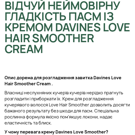
ВІДЧУЙ НЕЙМОВІРНУ
ГЛАДКІСТЬ ПАСМ ІЗ
КРЕМОМ DAVINES LOVE
HAIR SMOOTHER
CREAM
Опис до
рема для розгладження завитка
Davines Love
Hair Smoother Cream
.
Власниці неслухняних кучерів кучерів нерідко прагнуть
розгладити і приборкати їх. Крем для розгладження
кучерявого волосся Love Hair Smoother дозволить досягти
бажаного результату без шкоди для пасм. Спеціальна
рослинна формула якісно пом'якшує локони, надає
еластичність та блиск.
У чому перевага крему
Davines Love Smoother?