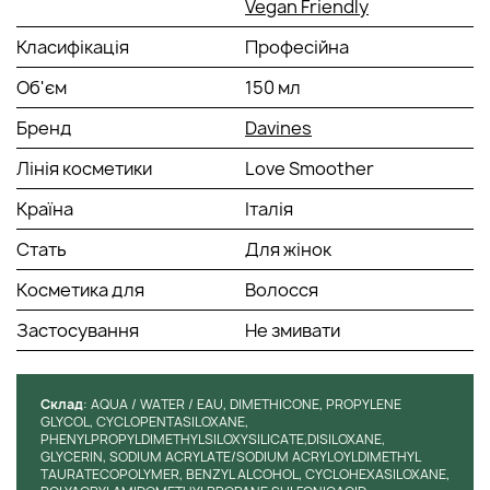
Vegan Friendly
Класифікація
Професійна
Об'єм
150 мл
Бренд
Davines
Лінія косметики
Love Smoother
Країна
Італія
Стать
Для жінок
Косметика для
Волосся
Застосування
Не змивати
Cклад
: AQUA / WATER / EAU, DIMETHICONE, PROPYLENE
GLYCOL, CYCLOPENTASILOXANE,
PHENYLPROPYLDIMETHYLSILOXYSILICATE,DISILOXANE,
GLYCERIN, SODIUM ACRYLATE/SODIUM ACRYLOYLDIMETHYL
TAURATECOPOLYMER, BENZYL ALCOHOL, CYCLOHEXASILOXANE,