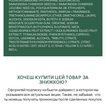
POLYACRYLAMIDOMETHYLPROPANE SULFONICACID,
SIMMONDSIA CHINENSIS SEED OIL / SIMMONDSIA CHINENSIS
(JOJOBA) SEED OIL, POLYQUATERNIUM-28, ETHYLHEXYL
METHOXYCINNAMATE, PANTHENOL, PARFUM / FRAGRANCE,
TRIETHANOLAMINE,DICAPRYLYL ETHER, DIMETHICONOL, LAURYL
ALCOHOL, DISODIUM EDTA, BUTETH-3, SODIUM
BENZOATE,SCLEROTIUM GUM, CREATINE, SODIUM
BENZOTRIAZOLYL BUTYLPHENOL SULFONATE, MICA,
OLEAEUROPAEA FRUIT EXTRACT / OLEA EUROPAEA (OLIVE) FRUIT
EXTRACT, TITANIUM DIOXIDE, PHENOXYETHANOL,CAPRYLYL
GLYCOL, LIMONENE, ALCOHOL, TRIBUTYL CITRATE,
TRIS(TETRAMETHYLHYDROXYPIPERIDINOL) CITRATE, CITRIC
ACID, CI 60730 / EXT. VIOLET 2, CI 19140 / YELLOW 5, CI 14700 /
RED 4.
ХОЧЕШ КУПИТИ ЦЕЙ ТОВАР ЗА
ЗНИЖКОЮ?
Оформляй подписку на бьюти-дайджест, в котором мы
указываем все актуальные акции. Также, не забывай, что
ты можешь получить промокоды после сделанных покупок.