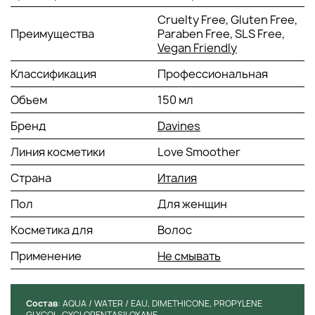
железо;
Cruelty Free, Gluten Free,
медь и фосфор.
Преимущества
Paraben Free, SLS Free,
Способ применения крема
Davines
Vegan Friendly
Smoother Cream
:
Классификация
Профессиональная
Небольшое количество крема нанести на чистые
подсушенные волосы.
Объем
150 мл
Бренд
Davines
Линия косметики
Love Smoother
Страна
Италия
Пол
Для женщин
Косметика для
Волос
Применение
Не смывать
Состав
: AQUA / WATER / EAU, DIMETHICONE, PROPYLENE
GLYCOL, CYCLOPENTASILOXANE,