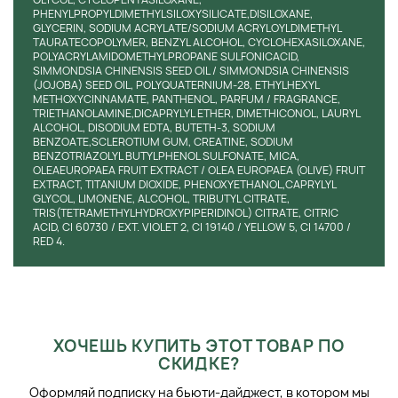
PHENYLPROPYLDIMETHYLSILOXYSILICATE,DISILOXANE,
GLYCERIN, SODIUM ACRYLATE/SODIUM ACRYLOYLDIMETHYL
TAURATECOPOLYMER, BENZYL ALCOHOL, CYCLOHEXASILOXANE,
POLYACRYLAMIDOMETHYLPROPANE SULFONICACID,
SIMMONDSIA CHINENSIS SEED OIL / SIMMONDSIA CHINENSIS
(JOJOBA) SEED OIL, POLYQUATERNIUM-28, ETHYLHEXYL
METHOXYCINNAMATE, PANTHENOL, PARFUM / FRAGRANCE,
TRIETHANOLAMINE,DICAPRYLYL ETHER, DIMETHICONOL, LAURYL
ALCOHOL, DISODIUM EDTA, BUTETH-3, SODIUM
BENZOATE,SCLEROTIUM GUM, CREATINE, SODIUM
BENZOTRIAZOLYL BUTYLPHENOL SULFONATE, MICA,
OLEAEUROPAEA FRUIT EXTRACT / OLEA EUROPAEA (OLIVE) FRUIT
EXTRACT, TITANIUM DIOXIDE, PHENOXYETHANOL,CAPRYLYL
GLYCOL, LIMONENE, ALCOHOL, TRIBUTYL CITRATE,
TRIS(TETRAMETHYLHYDROXYPIPERIDINOL) CITRATE, CITRIC
ACID, CI 60730 / EXT. VIOLET 2, CI 19140 / YELLOW 5, CI 14700 /
RED 4.
ХОЧЕШЬ КУПИТЬ ЭТОТ ТОВАР ПО
СКИДКЕ?
Оформляй подписку на бьюти-дайджест, в котором мы