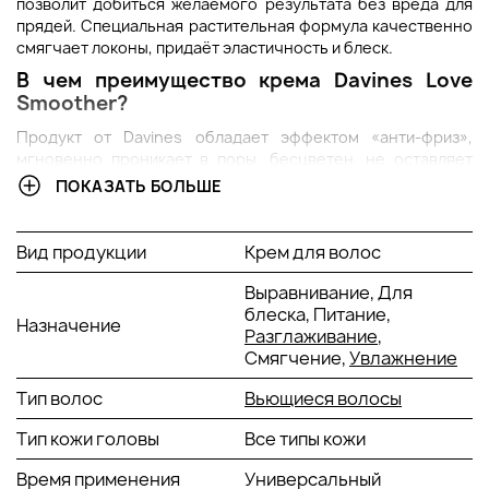
позволит добиться желаемого результата без вреда для
прядей. Специальная растительная формула качественно
смягчает локоны, придаёт эластичность и блеск.
В чем преимущество крема
Davines Love
Smoother?
Продукт от Davines обладает эффектом «анти-фриз»,
мгновенно проникает в поры, бесцветен, не оставляет
липкого налёта. Не нарушает естественных характеристик
ПОКАЗАТЬ БОЛЬШЕ
волос.
Особый состав защищает от негативного воздействия
Вид продукции
Крем для волос
окружающей среды и укладочных инструментов, пряди
становятся податливыми, легко расчёсываются.
Выравнивание, Для
Активные компоненты:
блеска, Питание,
Назначение
Разглаживание
,
экстракт миндаля;
Смягчение,
Увлажнение
экстракт оливы;
протеины;
Тип волос
Вьющиеся волосы
витамины В и Е;
Тип кожи головы
Все типы кожи
ненасыщенные жиры;
магний;
Время применения
Универсальный
калий;