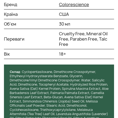
Бренд
Colorescience
Країна
США
Об'єм
30 мл
Cruelty Free, Mineral Oil
Переваги
Free, Paraben Free, Talc
Free
Вік
18+
Cклад
: Cyclopentasiloxane, Dimethicone Crosspolymer,
Ethylhexyl Hydroxystearate Benzoate, Glycerin,
Dimethicone/Vinyl Dimethicone Crosspolymer, Water, Salicylic
Acid, Dimethicone, Tocopheryl Acetate, Hydrolyzed Rice Protein,
Avena Sativa (Oat) Kernel Protein, Spirulina Maxima Extract, Aloe
Barbadensis Leaf Extract, Palmaria Palmata Extract, Camellia
Sinensis Leaf Extract, Beta-Glucan, Avena Sativa (Oat) Kernel
Extract, Simmondsia Chinensis (Jojoba) Seed Oil, Melissa
Officinalis Leaf Powder, Stearic Acid, Dimethiconol,
Cyclohexasiloxane, Triethoxycaprylylsilane, Melaleuca
Alternifolia (Tea Tree) Leaf Oil, Lavandula Angustifolia (Lavender)