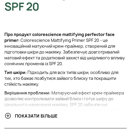
SPF 20
Про продукт colorescience mattifying perfector face
primer:
Colorescience Mattifying Primer SPF 20 - це
інноваційний матуючий крем-праймер, створений для
підготовки шкіри до макіяжу. Забезпечує довготривалий
матовий ефект та додатковий захист від шкідливого впливу
сонячних променів із SPF 20.
Тип шкіри:
Підходить для всіх типів шкіри, особливо для
тих, хто бажає позбутися зайвого блиску та покращити
стійкість макіяжу.
Вирішення проблеми:
Матируючий ефект крем-праймера
дозволяє контролювати зайвий блиск і готує шкіру до
ідеального нанесення макіяжу. SPF 20 забезпечує
додатковий захист від шкідливого впливу ультрафіолетових
ПОКАЗАТИ БІЛЬШЕ
променів.
Ключові компоненти: