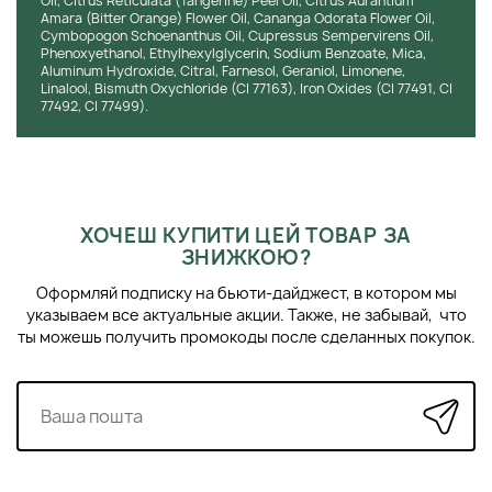
Oil, Citrus Reticulata (Tangerine) Peel Oil, Citrus Aurantium
Amara (Bitter Orange) Flower Oil, Cananga Odorata Flower Oil,
Cymbopogon Schoenanthus Oil, Cupressus Sempervirens Oil,
Phenoxyethanol, Ethylhexylglycerin, Sodium Benzoate, Mica,
Aluminum Hydroxide, Citral, Farnesol, Geraniol, Limonene,
Linalool, Bismuth Oxychloride (CI 77163), Iron Oxides (CI 77491, CI
77492, CI 77499).
ХОЧЕШ КУПИТИ ЦЕЙ ТОВАР ЗА
ЗНИЖКОЮ?
Оформляй подписку на бьюти-дайджест, в котором мы
указываем все актуальные акции. Также, не забывай, что
ты можешь получить промокоды после сделанных покупок.