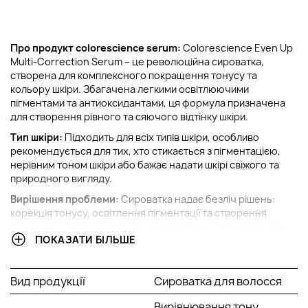
Про продукт colorescience serum:
Colorescience Even Up
Multi-Correction Serum – це революційна сироватка,
створена для комплексного покращення тонусу та
кольору шкіри. Збагачена легкими освітлюючими
пігментами та антиоксидантами, ця формула призначена
для створення рівного та сяючого відтінку шкіри.
Тип шкіри:
Підходить для всіх типів шкіри, особливо
рекомендується для тих, хто стикається з пігментацією,
нерівним тоном шкіри або бажає надати шкірі свіжого та
природного вигляду.
Вирішення проблеми:
Сироватка надає безліч рішень:
корекція тонусу, освітлення пігментації та створення
ідеального відтінку, сприяючи здоровому та природному
ПОКАЗАТИ БІЛЬШЕ
зовнішньому вигляду.
Ключові компоненти:
Вид продукції
Сироватка для волосся
Легкі освітлювальні пігменти: Нейтралізують
пігментацію, створюючи природний та рівномірний
Вирівнювання тону,