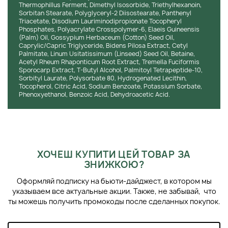
Thermophillus Ferment, Dimethyl Isosorbide, Triethylhexanoin,
Sorbitan Stearate, Polyglyceryl-2 Diisostearate, Panthenyl
Triacetate, Disodium Lauriminodipropionate Tocopheryl
Phosphates, Polyacrylate Crosspolymer-6, Elaeis Guineensis
(Palm) Oil, Gossypium Herbaceum (Cotton) Seed Oil,
Caprylic/Capric Triglyceride, Bidens Pilosa Extract, Cetyl
Palmitate, Linum Usitatissimum (Linseed) Seed Oil, Betaine,
Acetyl Rheum Rhaponticum Root Extract, Tremella Fuciformis
Sporocarp Extract, T-Butyl Alcohol, Palmitoyl Tetrapeptide-10,
Sorbityl Laurate, Polysorbate 80, Hydrogenated Lecithin,
Tocopherol, Citric Acid, Sodium Benzoate, Potassium Sorbate,
Phenoxyethanol, Benzoic Acid, Dehydroacetic Acid.
ХОЧЕШ КУПИТИ ЦЕЙ ТОВАР ЗА
ЗНИЖКОЮ?
Оформляй подписку на бьюти-дайджест, в котором мы
указываем все актуальные акции. Также, не забывай, что
ты можешь получить промокоды после сделанных покупок.