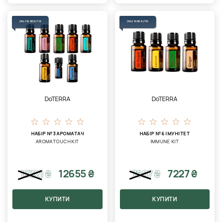
ONLY IN BEAUTIS
ONLY IN BEAUTIS
DoTERRA
DoTERRA
НАБІР №3 АРОМАТАЧ
НАБІР №6 ІМУНІТЕТ
AROMATOUCH KIT
IMMUNE KIT
12655 ₴
7227 ₴
13321
₴
7607
₴
КУПИТИ
КУПИТИ