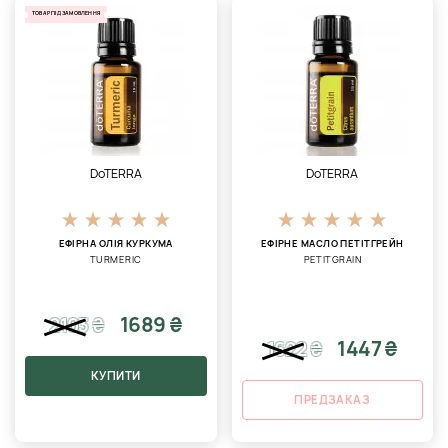
ТОВАР ПІД ЗАМОВЛЕННЯ
DoTERRA
DoTERRA
ЕФІРНА ОЛІЯ КУРКУМА
ЕФІРНЕ МАСЛО ПЕТІТГРЕЙН
TURMERIC
PETITGRAIN
1689 ₴
2103
₴
1447 ₴
1622
₴
КУПИТИ
ПРЕДЗАКАЗ