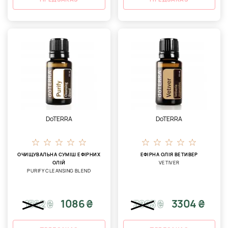
DoTERRA
DoTERRA
ОЧИЩУВАЛЬНА СУМІШ ЕФІРНИХ
ЕФІРНА ОЛІЯ ВЕТИВЕР
ОЛІЙ
VETIVER
PURIFY CLEANSING BLEND
1086 ₴
3304 ₴
1562
₴
3963
₴