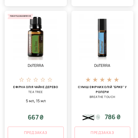
ТОВАР ПІД ЗАМОВЛЕННЯ
DoTERRA
DoTERRA
ЕФІРНА ОЛІЯ ЧАЙНЕ ДЕРЕВО
СУМІШ ЕФІРНИХ ОЛІЙ "БРИЗ" У
TEA TREE
РОЛЕРИ
BREATHE TOUCH
,
5 мл
15 мл
786 ₴
667 ₴
1231
₴
ПРЕДЗАКАЗ
ПРЕДЗАКАЗ