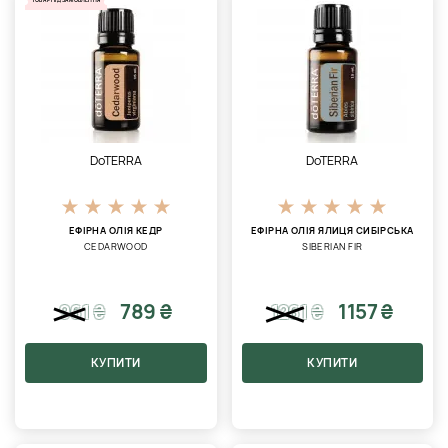
ТОВАР ПІД ЗАМОВЛЕННЯ
DoTERRA
DoTERRA
ЕФІРНА ОЛІЯ КЕДР
ЕФІРНА ОЛІЯ ЯЛИЦЯ СИБІРСЬКА
CEDARWOOD
SIBERIAN FIR
789 ₴
1157 ₴
961
₴
1261
₴
КУПИТИ
КУПИТИ