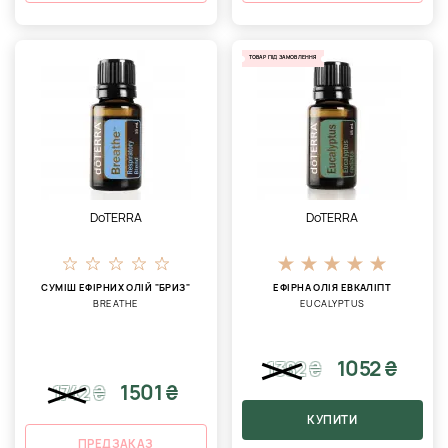
ТОВАР ПІД ЗАМОВЛЕННЯ
DoTERRA
DoTERRA
СУМІШ ЕФІРНИХ ОЛІЙ "БРИЗ"
ЕФІРНА ОЛІЯ ЕВКАЛІПТ
BREATHE
EUCALYPTUS
1052 ₴
1382
₴
1501 ₴
1742
₴
КУПИТИ
ПРЕДЗАКАЗ