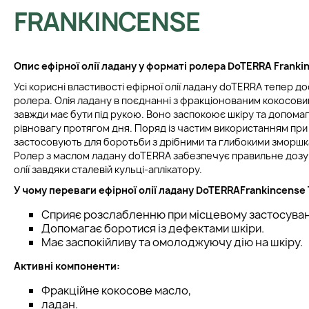
FRANKINCENSE
Опис ефірної олії ладану у форматі ролера DoTERRA Franki
Усі корисні властивості ефірної олії ладану doTERRA тепер д
ролера. Олія ладану в поєднанні з фракціонованим кокосови
завжди має бути під рукою. Воно заспокоює шкіру та допома
рівновагу протягом дня. Поряд із частим використанням при
застосовують для боротьби з дрібними та глибокими зморшк
Ролер з маслом ладану doTERRA забезпечує правильне дозув
олії завдяки сталевій кульці-аплікатору.
У чому переваги
ефірної олії ладану DoTERRA
Frankincense
Сприяє розслабленню при місцевому застосуван
Допомагає боротися із дефектами шкіри.
Має заспокійливу та омолоджуючу дію на шкіру.
Активні компоненти:
Фракційне кокосове масло,
ладан.