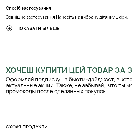
Спосіб застосування:
Зовнішнє застосування:
Нанесіть на вибрану ділянку шкіри.
Можлива шкірна реакція. Вагітним і людям, які перебувають п
ПОКАЗАТИ БІЛЬШЕ
необхідно проконсультуватися зі своїм лікарем. Уникайте пот
на чутливі ділянки шкіри.
ХОЧЕШ КУПИТИ ЦЕЙ ТОВАР ЗА
Оформляй подписку на бьюти-дайджест, в кот
актуальные акции. Также, не забывай, что ты 
промокоды после сделанных покупок.
СХОЖІ ПРОДУКТИ