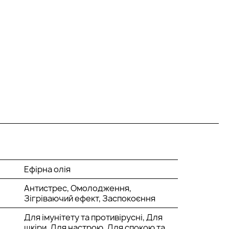
Ефірна олія
Антистрес, Омолодження,
Зігріваючий ефект, Заспокоєння
Для імунітету та противірусні, Для
шкіри, Для настрою, Для спокою та