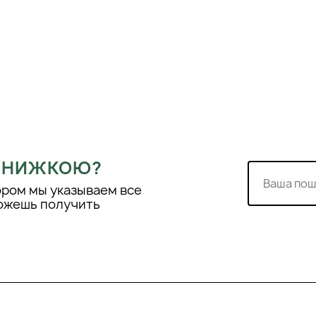
ід наглядом лікаря,
рапляння в очі, вуха та
 ЗНИЖКОЮ?
ором мы указываем все
можешь получить