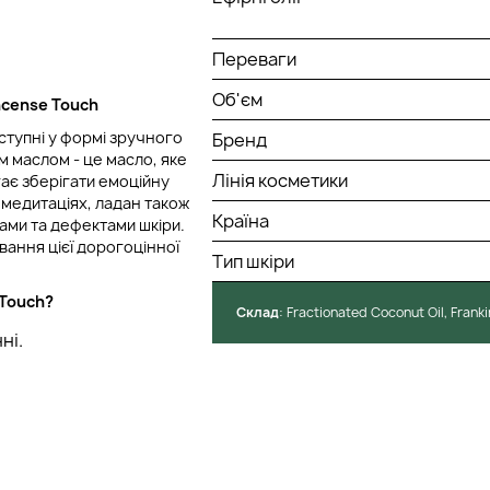
Переваги
Об'єм
ncense Touch
оступні у формі зручного
Бренд
м маслом - це масло, яке
Лінія косметики
гає зберігати емоційну
 медитаціях, ладан також
Країна
ами та дефектами шкіри.
ання цієї дорогоцінної
Тип шкіри
 Touch?
Cклад
: Fractionated Coconut Oil, Frank
ні.