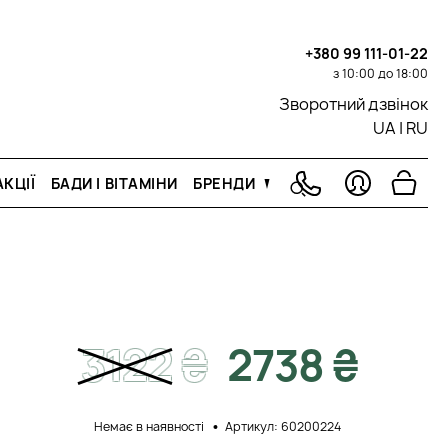
+380 99 111-01-22
з 10:00 до 18:00
Зворотний дзвінок
UA
|
RU
КЦІЇ
БАДИ І ВІТАМІНИ
БРЕНДИ
3122
₴
2738 ₴
Немає в наявності
Артикул: 60200224