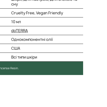
сну
Cruelty Free, Vegan Friendly
10 мл
doTERRA
Однокомпонентні олії
США
Всі типи шкіри
incense Resin.