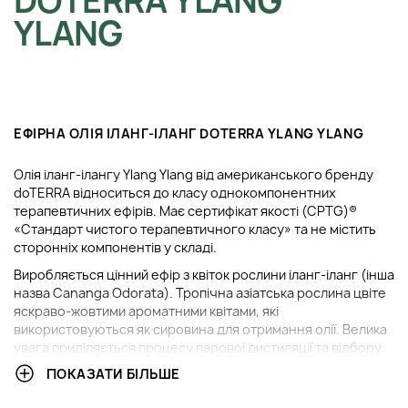
DOTERRA YLANG
YLANG
ЕФІРНА ОЛІЯ ІЛАНГ-ІЛАНГ DOTERRA YLANG YLANG
Олія іланг-ілангу Ylang Ylang від американського бренду
doTERRA відноситься до класу однокомпонентних
терапевтичних ефірів. Має сертифікат якості (CPTG)®
«Стандарт чистого терапевтичного класу» та не містить
сторонніх компонентів у складі.
Виробляється цінний ефір з квіток рослини іланг-іланг (інша
назва Cananga Odorata). Тропічна азіатська рослина цвіте
яскраво-жовтими ароматними квітами, які
використовуються як сировина для отримання олії. Велика
увага приділяється процесу парової дистиляції та відбору
первинних продуктів виготовлення ефіру. doTERRA
ПОКАЗАТИ БІЛЬШЕ
виготовляє свої ефірні олії виключно з свіжозібраних квітів,
що ростуть на органічних фермах.