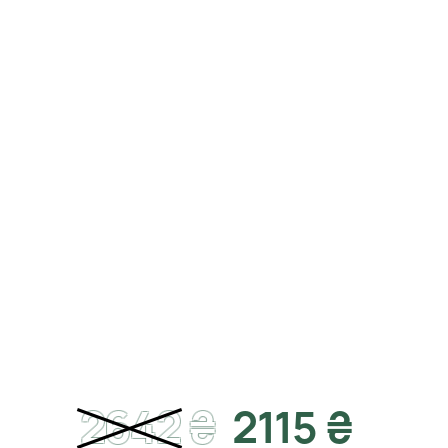
2642
₴
2115 ₴