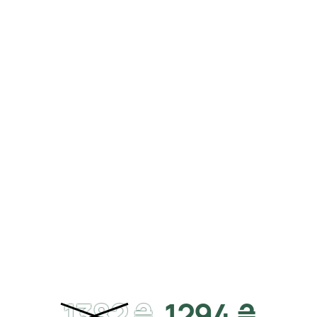
1382
₴
1294 ₴