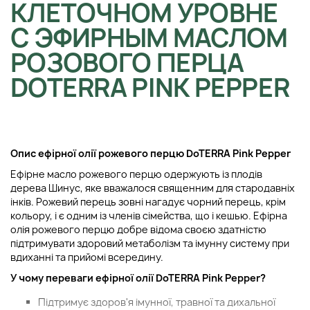
КЛЕТОЧНОМ УРОВНЕ
С ЭФИРНЫМ МАСЛОМ
РОЗОВОГО ПЕРЦА
DOTERRA PINK PEPPER
Опис ефірної олії рожевого перцю DoTERRA Pink Pepper
Ефірне масло рожевого перцю одержують із плодів
дерева Шинус, яке вважалося священним для стародавніх
інків. Рожевий перець зовні нагадує чорний перець, крім
кольору, і є одним із членів сімейства, що і кешью. Ефірна
олія рожевого перцю добре відома своєю здатністю
підтримувати здоровий метаболізм та імунну систему при
вдиханні та прийомі всередину.
У чому переваги ефірної олії DoTERRA Pink Pepper?
Підтримує здоров'я імунної, травної та дихальної