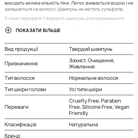
виходить велика кількість піни. Легко змивається водою і не
залишається на волоссі. Шампунь не містить сульфатів.
У чому переваги т
вердого шампунь для нормального
волосся
Valquer
Sky Solid Shampoo Bar Normal Hair?
ПОКАЗАТИ БІЛЬШЕ
Без парабенів, без мила, веганська.
Чи не тестується на тварин.
Екологічна біорозкладна упаковка.
Вид продукції
Твердий шампунь
Мінімальний вміст води.
Захист, Очищення,
Призначення
Спосіб застосування:
Живлення
Нанесіть шампунь на волосся, провівши його кілька разів по
Тип волосся
Нормальне волосся
вологим пасмам. Спіньте масажними рухами і ретельно
змийте.
Тип шкіри голови
Усі типи шкіри
Cruelty Free, Paraben
Переваги
Free, Silicone Free, Vegan
Friendly
Класифікація
Натуральна
Бренд