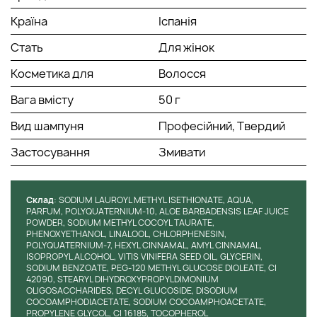
Країна
Іспанія
Стать
Для жінок
Косметика для
Волосся
Вага вмісту
50 г
Вид шампуня
Професійний, Твердий
Застосування
Змивати
Cклад
: SODIUM LAUROYL METHYL ISETHIONATE, AQUA,
PARFUM, POLYQUATERNIUM-10, ALOE BARBADENSIS LEAF JUICE
POWDER, SODIUM METHYL COCOYL TAURATE,
PHENOXYETHANOL, LINALOOL, CHLORPHENESIN,
POLYQUATERNIUM-7, HEXYL CINNAMAL, AMYL CINNAMAL,
ISOPROPYL ALCOHOL, VITIS VINIFERA SEED OIL, GLYCERIN,
SODIUM BENZOATE, PEG-120 METHYL GLUCOSE DIOLEATE, CI
42090, STEARYL DIHYDROXYPROPYLDIMONIUM
OLIGOSACCHARIDES, DECYL GLUCOSIDE, DISODIUM
COCOAMPHODIACETATE, SODIUM COCOAMPHOACETATE,
PROPYLENE GLYCOL, CI 16185, TOCOPHEROL