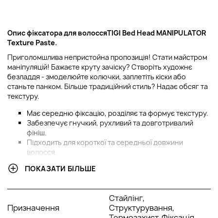
Опис фіксатора для волосся
TIGI Bed Head MANIPULATOR
Texture Paste
.
Приголомшлива непристойна пропозиція! Стати майстром
маніпуляцій! Бажаєте круту зачіску? Створіть художнє
безладдя - змоделюйте колючки, заплетіть кіски або
станьте панком. Більше традиційний стиль? Надає обсяг та
текстуру.
Має середню фіксацію, розділяє та формує текстуру.
Забезпечує гнучкий, рухливий та довготривалий
фініш.
Підходить для короткої та середньої довжини
волосся.
Захищає від термодії.
ПОКАЗАТИ БІЛЬШЕ
Фіксація: сильна.
Фініш: натуральний.
Стайлінг,
Активні компоненти:
Призначення
Структурування,
Ozokerite – надає текстуру.
Термозахист, Фіксація