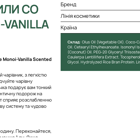
Бренд
ИЛИ СО
Лінія косметики
-VANILLA
Країна
Cклад
: Olus Oil (Vegetable Oil). Coco
Oil. Cetearyl Ethylhexanoate. Isononyl 
(Coconut) Oil. PEG-20 Glyceryl Triisost
Caulerpa Lentillifera Extract. Tocophero
e Monoi-Vanilla Scented
Glycol. Hydrolyzed Rice Bran Protein. Lim
й чарівник, з легкістю
ідчуйте чарівну
ічка подарує вам тонкий
мантичну подорож на
мат сприяє розслабленню
ову систему та чудово
годину. Переконайтеся,
 менше 1 см. Якщо