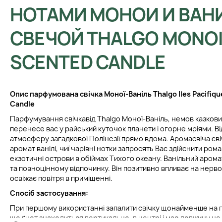
НОТАМИ МОНОИ И ВАН
СВЕЧОЙ THALGO MONOI
SCENTED CANDLE
Опис парфумована свічка Моної-Ваніль Thalgo Iles Pacifiqu
Candle
Парфумування свічка
від Thalgo Моної-Ваніль, немов казкови
перенесе вас у райський куточок планети і огорне мріями. В
атмосферу загадкової Полінезії прямо вдома. Аромасвіча св
аромат ванілі, чиї чарівні нотки запросять Вас здійснити ро
екзотичні острови в обіймах Тихого океану. Ванільний аро
та повноцінному відпочинку. Він позитивно впливає на нерв
освіжає повітря в приміщенні.
Спосіб застосування:
При першому використанні запалити свічку щонайменше на 
що ґнот знаходиться вертикально, в центрі і має довжину не