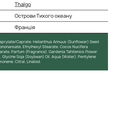
Thalgo
Острови Тихого океану
Франція
-Caprylate/Caprate. Helianthus Annuus (Sunflower) Seed
Isononanoate. Ethylhexyl Stearate. Cocos Nucifera
earate. Parfum (Fragrance). Gardenia Tahitensis Flower.
l. Glycine Soja (Soybean) Oil. Aqua (Water). Pentylene
onene. Citral. Linalool.