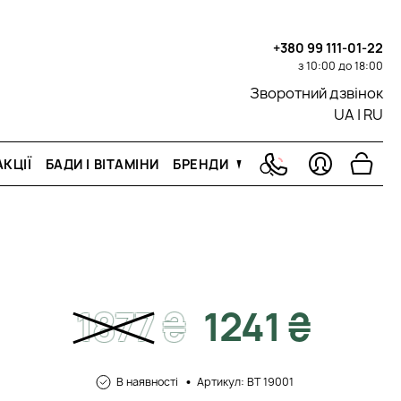
+380 99 111-01-22
з 10:00 до 18:00
Зворотний дзвінок
UA
|
RU
КЦІЇ
БАДИ І ВІТАМІНИ
БРЕНДИ
1877
₴
1241 ₴
В наявності
Артикул: BT 19001