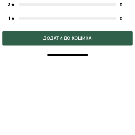
2
0
1
0
Напишіть свою думку про товар.
ДОДАТИ ДО КОШИКА
Зробіть вибір інших покупців легшим.
НАПИСАТИ ВІДГУК
5
ПОКУПКА ПІДТВЕРДЖЕНА
Крем мені дуже підходить👍 Якість крему чудова –
він живить мою шкіру без відчуття жирності. Окремо