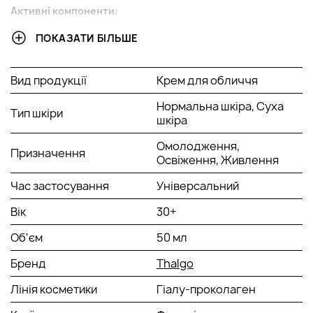
Активні компоненти:
Про-Гіалуронова Кислота і Морський Про-Коллаген -
ПОКАЗАТИ БІЛЬШЕ
потрійна коригуюча дія - Миттєво заповнює зморшки,
мабуть розгладжені зморшки, тривалу коригуючу дію
зморшок зсередини.
Вид продукції
Крем для обличчя
Поживний коктейль з олії - екзогенне наповнення
ліпідами. Стимулює ендогенний синтез ліпідів для
Нормальна шкіра, Суха
Тип шкіри
миттєвого та тривалого комфорту.
шкіра
Спосіб застосування:
Омолодження,
Призначення
Освіження, Живлення
Наносити вранці та ввечері на очищене обличчя та шию,
окремо або після сироватки.
Час застосування
Універсальний
Вік
30+
Об'єм
50 мл
Бренд
Thalgo
Лінія косметики
Гіалу-проколаген