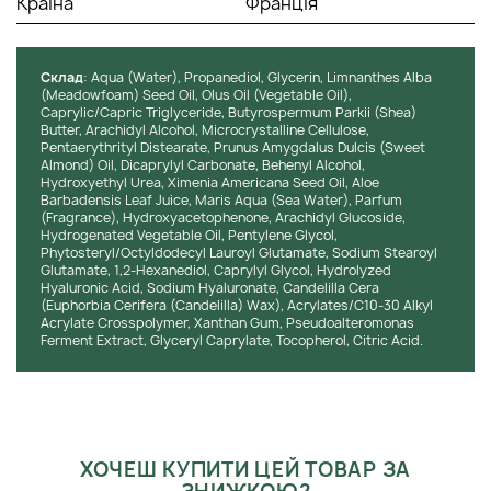
Країна
Франція
Cклад
: Aqua (Water), Propanediol, Glycerin, Limnanthes Alba
(Meadowfoam) Seed Oil, Olus Oil (Vegetable Oil),
Caprylic/Capric Triglyceride, Butyrospermum Parkii (Shea)
Butter, Arachidyl Alcohol, Microcrystalline Cellulose,
Pentaerythrityl Distearate, Prunus Amygdalus Dulcis (Sweet
Almond) Oil, Dicaprylyl Carbonate, Behenyl Alcohol,
Hydroxyethyl Urea, Ximenia Americana Seed Oil, Aloe
Barbadensis Leaf Juice, Maris Aqua (Sea Water), Parfum
(Fragrance), Hydroxyacetophenone, Arachidyl Glucoside,
Hydrogenated Vegetable Oil, Pentylene Glycol,
Phytosteryl/Octyldodecyl Lauroyl Glutamate, Sodium Stearoyl
Glutamate, 1,2-Hexanediol, Caprylyl Glycol, Hydrolyzed
Hyaluronic Acid, Sodium Hyaluronate, Candelilla Cera
(Euphorbia Cerifera (Candelilla) Wax), Acrylates/C10-30 Alkyl
Acrylate Crosspolymer, Xanthan Gum, Pseudoalteromonas
Ferment Extract, Glyceryl Caprylate, Tocopherol, Citric Acid.
ХОЧЕШ КУПИТИ ЦЕЙ ТОВАР ЗА