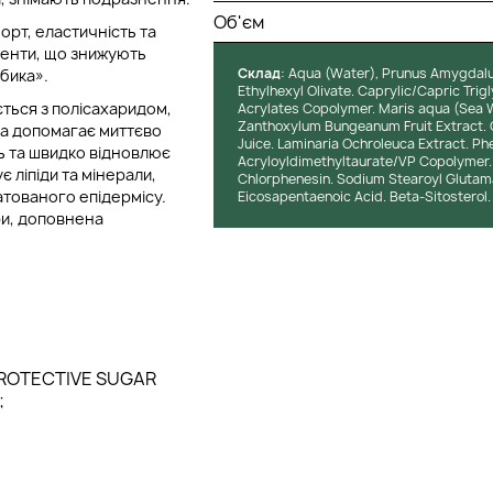
Об'єм
орт, еластичність та
оненти, що знижують
Cклад
: Aqua (Water), Prunus Amygdalu
бика».
Ethylhexyl Olivate. Caprylic/Capric Tri
ється з полісахаридом,
Acrylates Copolymer. Maris aqua (Sea W
Zanthoxylum Bungeanum Fruit Extract. Ol
ка допомагає миттєво
Juice. Laminaria Ochroleuca Extract. P
ть та швидко відновлює
Acryloyldimethyltaurate/VP Copolymer. L
 ліпіди та мінерали,
Chlorphenesin. Sodium Stearoyl Glutama
атованого епідермісу.
Eicosapentaenoic Acid. Beta-Sitosterol. 
ри, доповнена
PROTECTIVE SUGAR
;
на глибоких шарах,