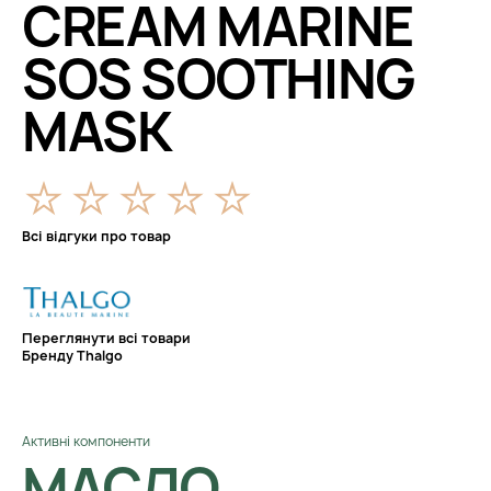
CREAM MARINE
SOS SOOTHING
MASK
Всі відгуки про товар
Переглянути всі товари
Бренду Thalgo
Активні компоненти
МАСЛО