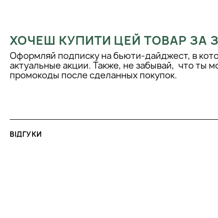
Використовувати двічі-тричі на тиждень. Наносити на очищен
на десять хвилин. Не наносити на контур очей.
ХОЧЕШ КУПИТИ ЦЕЙ ТОВАР ЗА
Оформляй подписку на бьюти-дайджест, в кот
актуальные акции. Также, не забывай, что ты 
промокоды после сделанных покупок.
ВІДГУКИ