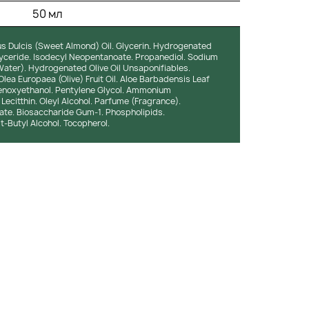
50 мл
s Dulcis (Sweet Almond) Oil. Glycerin. Hydrogenated
glyceride. Isodecyl Neopentanoate. Propanediol. Sodium
ater). Hydrogenated Olive Oil Unsaponifiables.
ea Europaea (Olive) Fruit Oil. Aloe Barbadensis Leaf
henoxyethanol. Pentylene Glycol. Ammonium
ecitthin. Oleyl Alcohol. Parfume (Fragrance).
te. Biosaccharide Gum-1. Phospholipids.
t-Butyl Alcohol. Tocopherol.