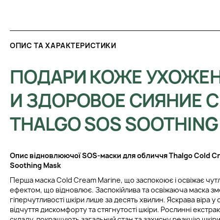
ОПИС ТА ХАРАКТЕРИСТИКИ
ПОДАРИ КОЖЕ УХОЖЕ
И ЗДОРОВОЕ СИЯНИЕ 
THALGO SOS SOOTHING
Опис відновлюючої SOS-маски для обличчя
Thalgo Cold C
Soothing Mask
Перша маска Cold Cream Marine, що заспокоює і освіжає чутл
ефектом, що відновлює. Заспокійлива та освіжаюча маска з
гіперчутливості шкіри лише за десять хвилин. Яскрава віра у 
відчуття дискомфорту та стягнутості шкіри. Рослинні екстра
складу, покращують загальний стан та захисну реакцію шкір