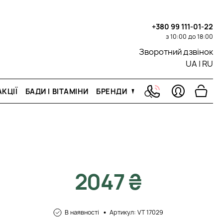
+380 99 111-01-22
з 10:00 до 18:00
Зворотний дзвінок
UA
|
RU
КЦІЇ
БАДИ І ВІТАМІНИ
БРЕНДИ
2047 ₴
В наявності
Артикул: VТ 17029