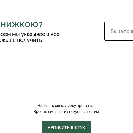
у шкіру обличчя та шиї
 ЗНИЖКОЮ?
ором мы указываем все
можешь получить
Напишіть свою думку про товар.
Зробіть вибір інших покупців легшим.
НАПИСАТИ ВІДГУК