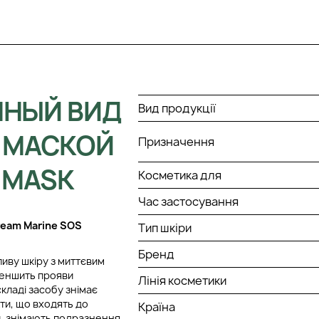
ННЫЙ ВИД
Вид продукції
С МАСКОЙ
Призначення
 MASK
Косметика для
Час застосування
ream Marine SOS
Тип шкіри
Бренд
иву шкіру з миттєвим
меншить прояви
Лінія косметики
складі засобу знімає
кти, що входять до
Країна
и, знімають подразнення.