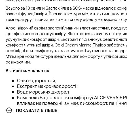
Всього за 10 хвилин Заспокійлива SOS-маска відновлює комф
захисні функції шкіри. Її легка текстура містить активні комп
температуру шкіри завдяки миттєвому ефекту «крижаного ку
Алое, відомий своїми заспокійливими властивостями, поєдну
що ефективно зволожує шкіру. Він створює захисну плівку, я
усунути дискомфорт шкіри. Екстракт ягід знижує реактивніс
комфорт чутливої шкіри. Cold Cream Marine Thalgo забезпечує
необхідні для комфорту та еластичності чутливого та роздр
М'яка кремова текстура ідеальна для комфорту чутливої шкі
освіжаючим.
Активні компоненти:
Олія водоростей;
Екстракт макро-водорості;
Вода морських джерел;
Комплекс Відновлення комфорту: ALOE VERA + 
впливає на поверхні, знімає дискомфорт, печіння
Комплекс Релаксуючий:
PLANT BERRIES впливає 
ПОКАЗАТИ БІЛЬШЕ
відновлює захист клітин від зовнішніх факторів.
Спосіб застосування
: