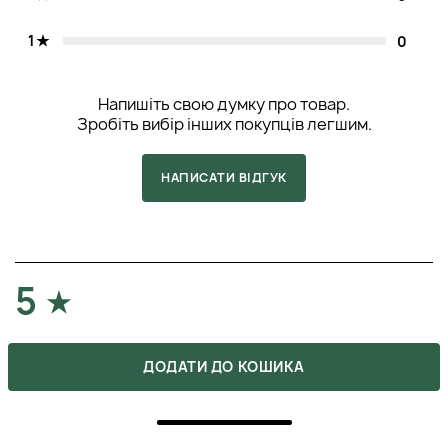
1
0
Напишіть свою думку про товар.
Зробіть вибір інших покупців легшим.
НАПИСАТИ ВІДГУК
5
ПОКУПКА ПІДТВЕРДЖЕНА
ДОДАТИ ДО КОШИКА
Приймала блокатор протягом місяця святкувань за
рекомендацією дієтолога. Приймала по 3 таблетки
після кожного застілля. Додаткову вагу не набрала,