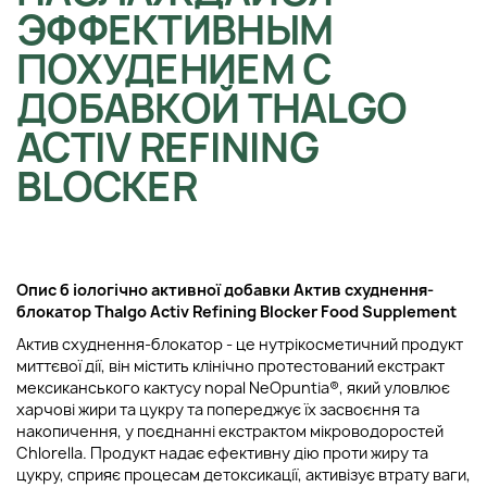
ЭФФЕКТИВНЫМ
ПОХУДЕНИЕМ С
ДОБАВКОЙ THALGO
ACTIV REFINING
BLOCKER
Опис б
іологічно активної добавки Актив схуднення-
блокатор Thalgo Activ Refining Blocker Food Supplement
Актив схуднення-блокатор - це нутрікосметичний продукт
миттєвої дії, він містить клінічно протестований екстракт
мексиканського кактусу nopal NeOpuntia®, який уловлює
харчові жири та цукру та попереджує їх засвоєння та
накопичення, у поєднанні екстрактом мікроводоростей
Chlorella. Продукт надає ефективну дію проти жиру та
цукру, сприяє процесам детоксикації, активізує втрату ваги,