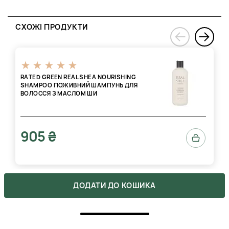
задоволенням надамо кожному покупцеві відмінний сервіс
клієнтського обслуговування, можливість консультації з
експертами та швидку доставку до будь-якої точки України.
СХОЖІ ПРОДУКТИ
›
Київ, Харків, Одеса чи Житомир - неважливо, в якому місті
‹
ви знаходитесь, замовлення будуть доставлені швидко і
без запізнень, за 1-2 робочі дні.
Не втрачайте своєї можливості насолодитися ідеальним
RATED GREEN REAL SHEA NOURISHING
б'юті-шопінгом! Бажаємо Вам приємні та легкі покупки в
SHAMPOO ПОЖИВНИЙ ШАМПУНЬ ДЛЯ
Beautis!
ВОЛОССЯ З МАСЛОМ ШИ
905 ₴
ДОДАТИ ДО КОШИКА
ВІДГУКИ