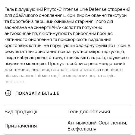
Гель відлущуючий Phyto-C Intense Line Defense створений
для дбайливого оновлення шкіри, вирівнювання текстури
та боротьби з першими ознаками старіння. Його дія
заснована на синергії AHA-кислот та потужних
антиоксидантів, які стимулюють природний процес
клітинного оновлення та прискорюють видалення
ороговілих клітин, не порушуючи бар'єрну функцію шкіри. В
результаті використання покращується мікроциркуляція,
шкіра набуває рівного тону, стає більш гладкою, пружною і
візуально молодою. Продукт особливо рекомендований
для тьмяної, нерівної, вікової шкіри, а також за наявності
післязапальної пігментації, розширених пор та слідів
постакне.
ПОКАЗАТИ БІЛЬШЕ
ОСНОВНІ ІНГРЕДІЄНТИ ТА ЇХ ПЕРЕВАГИ
Гліколева кислота:
Має виражену дію, делікатно
Вид продукції
Гель для обличчя
видаляє ороговілі клітини з поверхні шкіри, сприяючи
прискореному оновленню епідермісу. Регулярне
Антивіковий, Освітлення,
Призначення
застосування засобів з гліколевою кислотою сприяє
Ексфоліація
освітленню післязапальних плям, робить шкіру