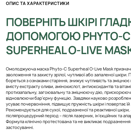
ОПИС ТА ХАРАКТЕРИСТИКИ
ПОВЕРНІТЬ ШКІРІ ГЛАД
ДОПОМОГОЮ PHYTO-C
SUPERHEAL O-LIVE MAS
Омолоджуюча маска Phyto-C Superheal O-Live Mask признач
зволоження та захисту зрілої, чутливої або запаленої шкіри
бореться з ознаками старіння, знижує чутливість та зміцнює
вмісту екстракту оливи, амінокислот, антиоксидантів та вітам
протизапальну, загоювальну та зміцнюючу дію, прискорююч
відновлюючи бар'єрну функцію. Завдяки науково розроблені
усуває почервоніння, підвищує пружність шкіри і повертає їй
Рекомендується для сухої, подразненої та реактивної шкіри, 
післяпроцедурний період – після лазерних, ін'єкційних та ап
Формула клінічно протестована та не викликає подразнення 
застосуванні.