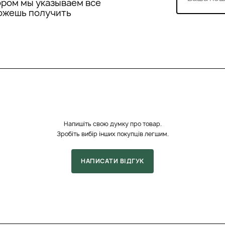
ором мы указываем все
ру і ефективно
можешь получить
стивостям,
уває сухість і робить
антиоксидантні
адикалів і стимулює
 надає їй сяйва та
рівномірно
орту без липкості та
оматів, тому ідеально
подразнення.
Напишіть свою думку про товар.
Зробіть вибір інших покупців легшим.
альних масел, силіконів,
чною навіть для
нням потреб шкіри,
НАПИСАТИ ВІДГУК
чи як глибоке
монструє високу
унок м'якої бази та