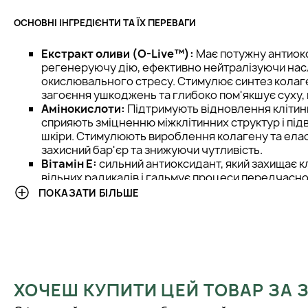
ОСНОВНІ ІНГРЕДІЄНТИ ТА ЇХ ПЕРЕВАГИ
Екстракт оливи (O-Live™):
Має потужну антиок
регенеруючу дію, ефективно нейтралізуючи нас
окислювального стресу. Стимулює синтез колаг
загоєння ушкоджень та глибоко пом'якшує суху,
Амінокислоти:
Підтримують відновлення клітин
сприяють зміцненню міжклітинних структур і пі
шкіри. Стимулюють вироблення колагену та ела
захисний бар'єр та знижуючи чутливість.
Вітамін E:
сильний антиоксидант, який захищає кл
вільних радикалів і гальмує процеси передчасно
стійкість шкіри до зовнішніх подразників та спр
ПОКАЗАТИ БІЛЬШЕ
стінки.
Екстракт зеленого чаю:
Заспокоює шкіру, знижу
чинить антибактеріальну дію. Покращує мікроцир
для чутливої шкіри, схильної до почервоніння та
Пантенол (провітамін B5):
Зволожує і глибоко 
прискорюючи загоєння мікротріщин і подразнен
ХОЧЕШ КУПИТИ ЦЕЙ ТОВАР ЗА
еластичність та гладкість шкіри, зміцнюючи її бар
Гіалуронат натрію:
Це форма гіалуронової кисл