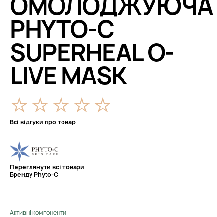
ОМОЛОДЖУЮЧА
PHYTO-C
SUPERHEAL O-
LIVE MASK
Всі відгуки про товар
Переглянути всі товари
Бренду Phyto-C
Активні компоненти