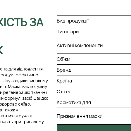
КІСТЬ ЗА
Вид продукції
Тип шкіри
Активні компоненти
K
Об'єм
ена для відновлення,
Бренд
. Продукт ефективно
Країна
 шкіру завдяки високому
інів. Маска має потужну
Стать
и регенерацію тканин і
й формулі засіб швидко
Косметика для
 здорове сяйво.
а також у
аратних втручань.
Призначення маски
навіть при тривалому