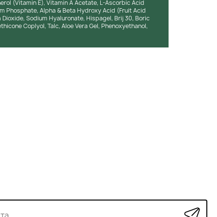
herol (Vitamin E), Vitamin A Acetate, L-Ascorbic Acid
ium Phosphate, Alpha & Beta Hydroxy Acid (Fruit Acid
m Dioxide, Sodium Hyaluronate, Hispagel, Brij 30, Boric
ethicone Coplyol, Talc, Aloe Vera Gel, Phenoxyethanol,