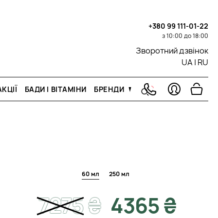
+380 99 111-01-22
з 10:00 до 18:00
Зворотний дзвінок
UA
|
RU
КЦІЇ
БАДИ І ВІТАМІНИ
БРЕНДИ
60 мл
250 мл
7275
₴
4365 ₴