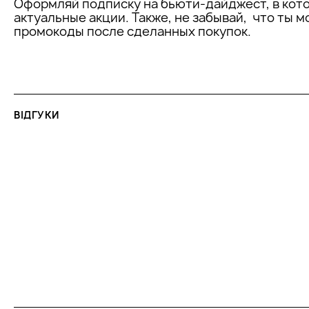
Оформляй подписку на бьюти-дайджест, в кот
молекулярною вагою, яка глибоко проникає в шкі
актуальные акции. Также, не забывай, что ты 
утримує вологу. Завдяки своїм зволожуючим вла
промокоды после сделанных покупок.
гіалуронат натрію розгладжує поверхню шкіри, ус
її більш пружною та еластичною.
Вітамін C (аскорбінова кислота):
Має потужні 
властивості, захищає клітини шкіри від вільних р
синтез колагену. Покращує тон та текстуру шкіри,
допомагає зменшити прояви пігментації.
ВІДГУКИ
Текстура та аромат:
Легка кремово-гелева текстура маски 
розподіляється по шкірі та забезпечує тривале відчуття комф
стягнутості. Продукт практично не має запаху, не містить ар
підходить для чутливої шкіри, схильної до почервоніння та 
Склад:
Формула маски не містить парабенів, сульфатів, мінер
спирту та штучних ароматів, що робить її максимально безпе
реактивної шкіри. Усі активні компоненти підібрані з урахува
схильної до запалень, зневодненості та стресу, забезпечую
харчування, а й відновлення бар'єрної функції. Продукт де
біосумісність зі шкірою та мінімізує ризик подразнення за рах
фізіологічно активних формул.
КЛІНІЧНІ РЕЗУЛЬТАТИ