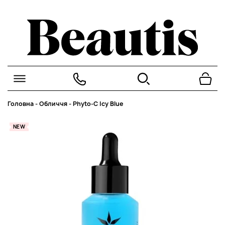
Головна
-
Обличчя
-
Phyto-C Icy Blue
NEW