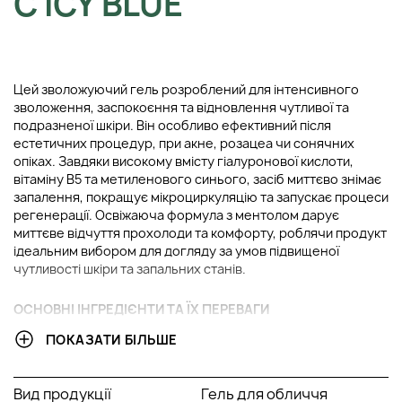
C ICY BLUE
Цей зволожуючий гель розроблений для інтенсивного
зволоження, заспокоєння та відновлення чутливої та
подразненої шкіри. Він особливо ефективний після
естетичних процедур, при акне, розацеа чи сонячних
опіках. Завдяки високому вмісту гіалуронової кислоти,
вітаміну B5 та метиленового синього, засіб миттєво знімає
запалення, покращує мікроциркуляцію та запускає процеси
регенерації. Освіжаюча формула з ментолом дарує
миттєве відчуття прохолоди та комфорту, роблячи продукт
ідеальним вибором для догляду за умов підвищеної
чутливості шкіри та запальних станів.
ОСНОВНІ ІНГРЕДІЄНТИ ТА ЇХ ПЕРЕВАГИ
ПОКАЗАТИ БІЛЬШЕ
Гіалуронова кислота:
потужний зволожувач, який
утримує вологу у шкірі. Забезпечує тривале та
глибоке зволоження, підвищує еластичність шкіри та
Вид продукції
Гель для обличчя